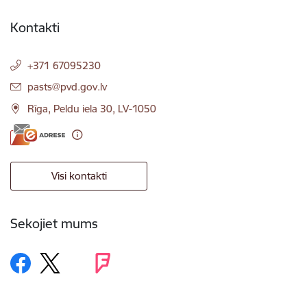
Kontakti
+371 67095230
E-pasts:
pasts@pvd.gov.lv
Rīga, Peldu iela 30, LV-1050
Visi kontakti
Sekojiet mums