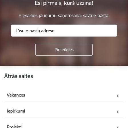
Esi pirmais, kurš uzzina!
Piesakies jaunumu saņemšanai savā e-pastā.
Kājene
Ātrās saites
Vakances
Iepirkumi
Projekti