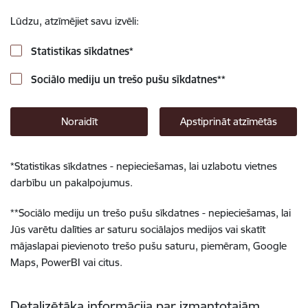
Lūdzu, atzīmējiet savu izvēli:
Statistikas sīkdatnes
*
Sociālo mediju un trešo pušu sīkdatnes
**
Noraidīt
Apstiprināt atzīmētās
*
Statistikas sīkdatnes - nepieciešamas, lai uzlabotu vietnes
darbību un pakalpojumus.
**
Sociālo mediju un trešo pušu sīkdatnes - nepieciešamas, lai
Jūs varētu dalīties ar saturu sociālajos medijos vai skatīt
mājaslapai pievienoto trešo pušu saturu, piemēram, Google
Maps, PowerBI vai citus.
Detalizētāka informācija par izmantotajām