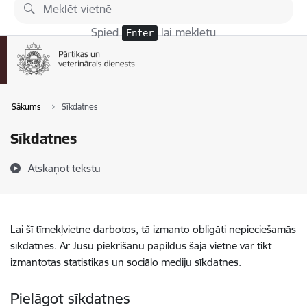
Pāriet uz lapas saturu
Spied
lai meklētu
Enter
Sākums
Sīkdatnes
Sīkdatnes
Atskaņot tekstu
Lai šī tīmekļvietne darbotos, tā izmanto obligāti nepieciešamās
sīkdatnes. Ar Jūsu piekrišanu papildus šajā vietnē var tikt
izmantotas statistikas un sociālo mediju sīkdatnes.
Pielāgot sīkdatnes