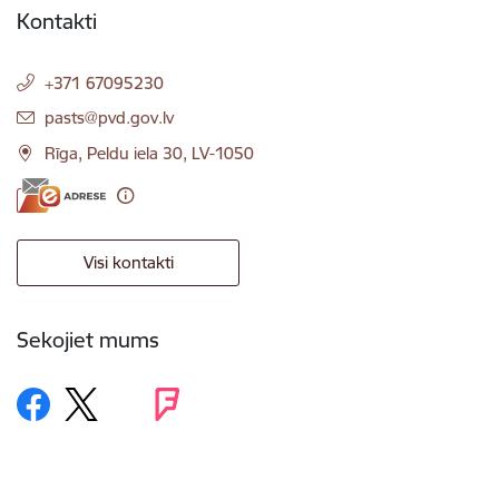
Kontakti
+371 67095230
E-pasts:
pasts@pvd.gov.lv
Rīga, Peldu iela 30, LV-1050
Visi kontakti
Sekojiet mums