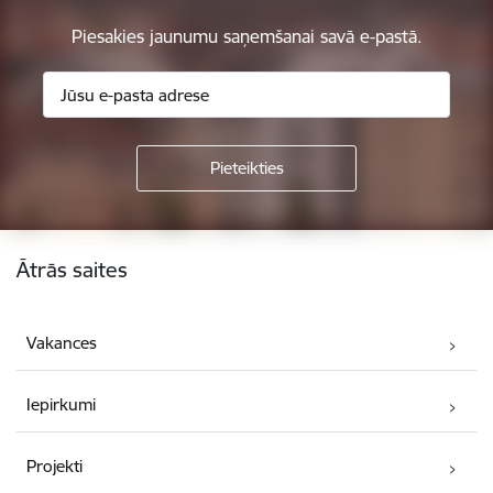
Piesakies jaunumu saņemšanai savā e-pastā.
Kājene
Ātrās saites
Vakances
Iepirkumi
Projekti