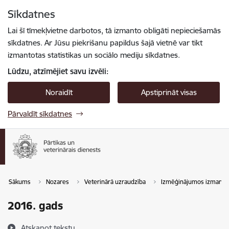
Pāriet uz lapas saturu
Sīkdatnes
Spied
lai meklētu
Enter
Lai šī tīmekļvietne darbotos, tā izmanto obligāti nepieciešamās
sīkdatnes. Ar Jūsu piekrišanu papildus šajā vietnē var tikt
izmantotas statistikas un sociālo mediju sīkdatnes.
Lūdzu, atzīmējiet savu izvēli:
Noraidīt
Apstiprināt visas
Pārvaldīt sīkdatnes
Sākums
Nozares
Veterinārā uzraudzība
Izmēģinājumos izmantoti
2016. gads
Atskaņot tekstu