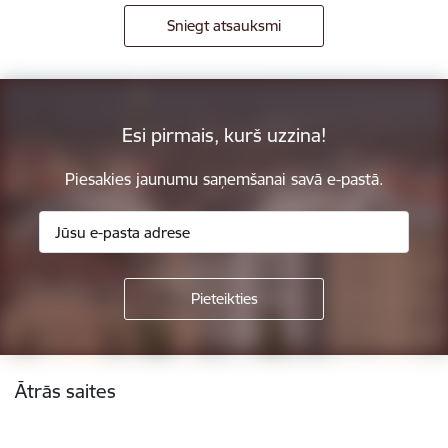
Sniegt atsauksmi
Esi pirmais, kurš uzzina!
Piesakies jaunumu saņemšanai savā e-pastā.
Kājene
Ātrās saites