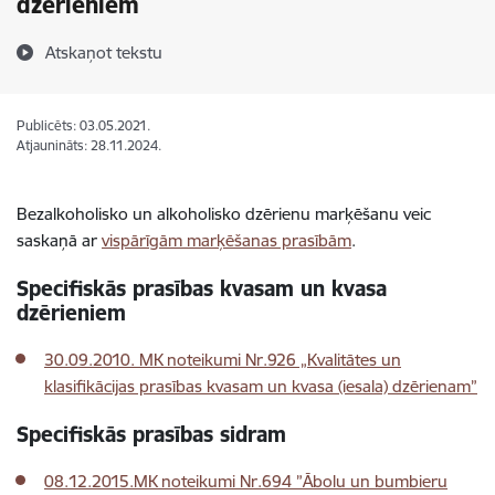
dzērieniem
Atskaņot tekstu
Publicēts: 03.05.2021.
Atjaunināts: 28.11.2024.
Bezalkoholisko un alkoholisko dzērienu marķēšanu veic
saskaņā ar
vispārīgām marķēšanas prasībām
.
Specifiskās prasības kvasam un kvasa
dzērieniem
30.09.2010. MK noteikumi Nr.926 „Kvalitātes un
klasifikācijas prasības kvasam un kvasa (iesala) dzērienam”
Specifiskās prasības sidram
08.12.2015.MK noteikumi Nr.694 ”Ābolu un bumbieru