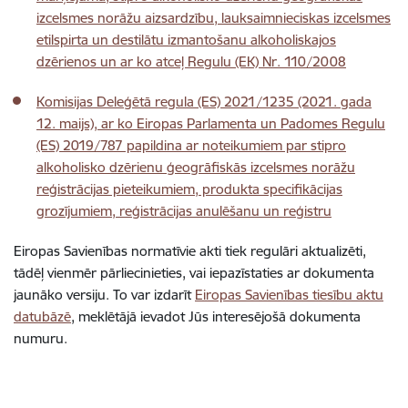
izcelsmes norāžu aizsardzību, lauksaimnieciskas izcelsmes
etilspirta un destilātu izmantošanu alkoholiskajos
dzērienos un ar ko atceļ Regulu (EK) Nr. 110/2008
Komisijas Deleģētā regula (ES) 2021/1235 (2021. gada
12. maijs), ar ko Eiropas Parlamenta un Padomes Regulu
(ES) 2019/787 papildina ar noteikumiem par stipro
alkoholisko dzērienu ģeogrāfiskās izcelsmes norāžu
reģistrācijas pieteikumiem, produkta specifikācijas
grozījumiem, reģistrācijas anulēšanu un reģistru
Eiropas Savienības normatīvie akti tiek regulāri aktualizēti,
tādēļ vienmēr pārliecinieties, vai iepazīstaties ar dokumenta
jaunāko versiju. To var izdarīt
Eiropas Savienības tiesību aktu
datubāzē
, meklētājā ievadot Jūs interesējošā dokumenta
numuru.