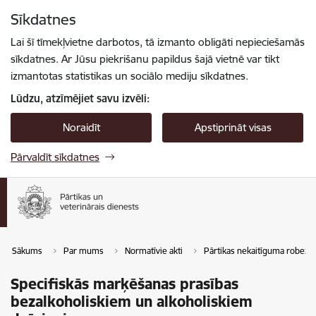
Pāriet uz lapas saturu
Sīkdatnes
Spied
lai meklētu
Enter
Lai šī tīmekļvietne darbotos, tā izmanto obligāti nepieciešamās
sīkdatnes. Ar Jūsu piekrišanu papildus šajā vietnē var tikt
izmantotas statistikas un sociālo mediju sīkdatnes.
Lūdzu, atzīmējiet savu izvēli:
Noraidīt
Apstiprināt visas
Pārvaldīt sīkdatnes
Sākums
Par mums
Normatīvie akti
Pārtikas nekaitīguma robežko
Specifiskās marķēšanas prasības
bezalkoholiskiem un alkoholiskiem