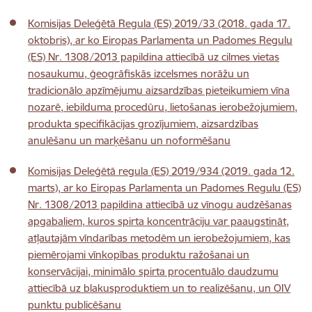
Komisijas Deleģētā Regula (ES) 2019/33 (2018. gada 17.
oktobris), ar ko Eiropas Parlamenta un Padomes Regulu
(ES) Nr. 1308/2013 papildina attiecībā uz cilmes vietas
nosaukumu, ģeogrāfiskās izcelsmes norāžu un
tradicionālo apzīmējumu aizsardzības pieteikumiem vīna
nozarē, iebilduma procedūru, lietošanas ierobežojumiem,
produkta specifikācijas grozījumiem, aizsardzības
anulēšanu un marķēšanu un noformēšanu
Komisijas Deleģētā regula (ES) 2019/934 (2019. gada 12.
marts), ar ko Eiropas Parlamenta un Padomes Regulu (ES)
Nr. 1308/2013 papildina attiecībā uz vīnogu audzēšanas
apgabaliem, kuros spirta koncentrāciju var paaugstināt,
atļautajām vīndarības metodēm un ierobežojumiem, kas
piemērojami vīnkopības produktu ražošanai un
konservācijai, minimālo spirta procentuālo daudzumu
attiecībā uz blakusproduktiem un to realizēšanu, un OIV
punktu publicēšanu