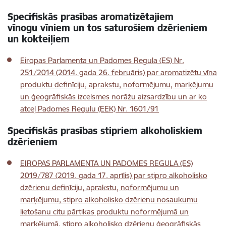
Specifiskās prasības aromatizētajiem
vīnogu
vīniem un tos saturošiem dzērieniem
un kokteiļiem
Eiropas Parlamenta un Padomes Regula (ES) Nr.
251/2014 (2014. gada 26. februāris) par aromatizētu vīna
produktu definīciju, aprakstu, noformējumu, marķējumu
un ģeogrāfiskās izcelsmes norāžu aizsardzību un ar ko
atceļ Padomes Regulu (EEK) Nr. 1601/91
Specifiskās prasības stipriem alkoholiskiem
dzērieniem
EIROPAS PARLAMENTA UN PADOMES REGULA (ES)
2019/787 (2019. gada 17. aprīlis) par stipro alkoholisko
dzērienu definīciju, aprakstu, noformējumu un
marķējumu, stipro alkoholisko dzērienu nosaukumu
lietošanu citu pārtikas produktu noformējumā un
marķējumā, stipro alkoholisko dzērienu ģeogrāfiskās