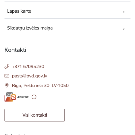
Lapas karte
Sīkdatņu izvēles maiņa
Kontakti
+371 67095230
E-pasts:
pasts@pvd.gov.lv
Rīga, Peldu iela 30, LV-1050
Visi kontakti