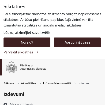
Pāriet uz lapas saturu
Sīkdatnes
Spied
lai meklētu
Enter
Lai šī tīmekļvietne darbotos, tā izmanto obligāti nepieciešamās
sīkdatnes. Ar Jūsu piekrišanu papildus šajā vietnē var tikt
izmantotas statistikas un sociālo mediju sīkdatnes.
Lūdzu, atzīmējiet savu izvēli:
Noraidīt
Apstiprināt visas
Pārvaldīt sīkdatnes
Sākums
Aktualitātes
Informatīvie materiāli
Izdevumi
Izdevumi
Atskaņot tekstu