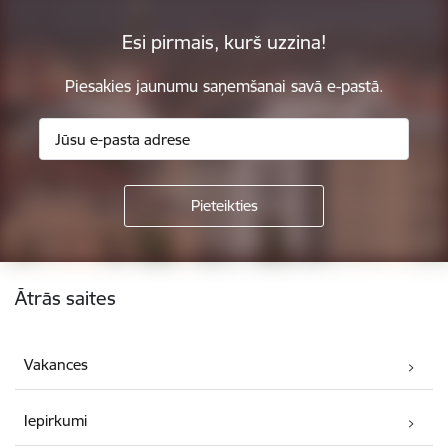
Esi pirmais, kurš uzzina!
Piesakies jaunumu saņemšanai savā e-pastā.
Kājene
Ātrās saites
Vakances
Iepirkumi