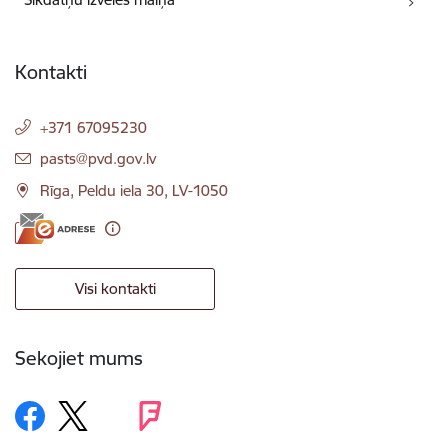
Kontakti
+371 67095230
E-pasts:
pasts@pvd.gov.lv
Rīga, Peldu iela 30, LV-1050
Visi kontakti
Sekojiet mums