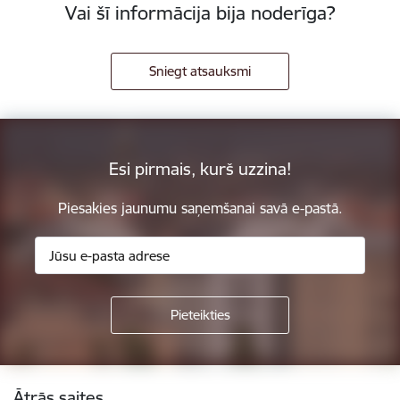
Vai šī informācija bija noderīga?
Sniegt atsauksmi
Esi pirmais, kurš uzzina!
Piesakies jaunumu saņemšanai savā e-pastā.
Kājene
Ātrās saites