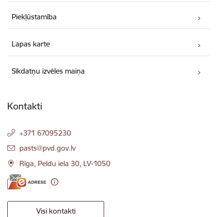
Piekļūstamība
Lapas karte
Sīkdatņu izvēles maiņa
Kontakti
+371 67095230
E-pasts:
pasts@pvd.gov.lv
Rīga, Peldu iela 30, LV-1050
Visi kontakti