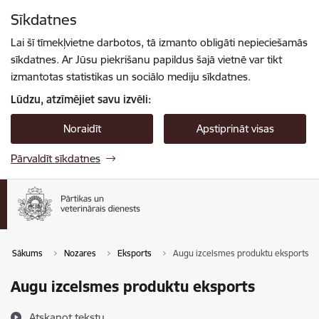
Pāriet uz lapas saturu
Sīkdatnes
Spied
lai meklētu
Enter
Lai šī tīmekļvietne darbotos, tā izmanto obligāti nepieciešamās
sīkdatnes. Ar Jūsu piekrišanu papildus šajā vietnē var tikt
izmantotas statistikas un sociālo mediju sīkdatnes.
Lūdzu, atzīmējiet savu izvēli:
Noraidīt
Apstiprināt visas
Pārvaldīt sīkdatnes
Sākums
Nozares
Eksports
Augu izcelsmes produktu eksports
Augu izcelsmes produktu eksports
Atskaņot tekstu