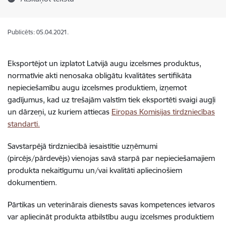
Publicēts: 05.04.2021.
Eksportējot un izplatot Latvijā augu izcelsmes produktus,
normatīvie akti nenosaka obligātu kvalitātes sertifikāta
nepieciešamību augu izcelsmes produktiem, izņemot
gadījumus, kad uz trešajām valstīm tiek eksportēti svaigi augļi
un dārzeņi, uz kuriem attiecas
Eiropas Komisijas tirdzniecības
standarti.
Savstarpējā tirdzniecībā iesaistītie uzņēmumi
(pircējs/pārdevējs) vienojas savā starpā par nepieciešamajiem
produkta nekaitīgumu un/vai kvalitāti apliecinošiem
dokumentiem.
Pārtikas un veterinārais dienests savas kompetences ietvaros
var apliecināt produkta atbilstību augu izcelsmes produktiem