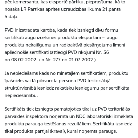
pēc komersanta, kas eksportē pārtiku, pieprasījuma, kā to
nosaka LR Pārtikas aprites uzraudzības likuma 21.panta
5.daļa.
PVD ir izstrādāta kārtība, kādā tiek izsniegti divu formu
sertifikāti augu izcelsmes produktu eksportam – augu
produktu nekaitīgumu un radioaktīvā piesārņojuma līmeni
apliecinošie sertifikāti (attiecīgi PVD rīkojumi Nr. 56
no 08.02.2002. un Nr. 277 no 01.07.2002 ).
Ja nepieciešams kāds no minētajiem sertifikātiem, produktu
īpašnieks vai tā pilnvarota persona PVD teritoriālajā
struktūrvienībā iesniedz rakstisku iesniegumu par sertifikāta
nepieciešamību.
Sertifikāts tiek izsniegts pamatojoties tikai uz PVD teritoriālās
pārvaldes inspektora noņemtā un NDC laboratoriski izmeklētā
produkta parauga testēšanas rezultātiem. Sertifikātu izsniedz
tikai produkta partijai (kravai), kurai noņemts paraugs.