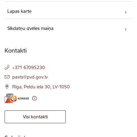
Lapas karte
Sīkdatņu izvēles maiņa
Kontakti
+371 67095230
E-pasts:
pasts@pvd.gov.lv
Rīga, Peldu iela 30, LV-1050
Visi kontakti