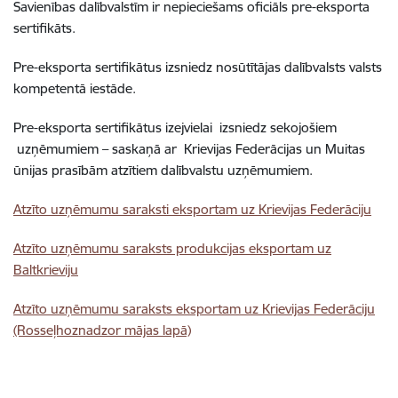
Savienības dalībvalstīm ir nepieciešams oficiāls pre-eksporta
sertifikāts.
Pre-eksporta sertifikātus izsniedz nosūtītājas dalībvalsts valsts
kompetentā iestāde.
Pre-eksporta sertifikātus izejvielai izsniedz sekojošiem
uzņēmumiem – saskaņā ar Krievijas Federācijas un Muitas
ūnijas prasībām atzītiem dalībvalstu uzņēmumiem.
Atzīto uzņēmumu saraksti eksportam uz Krievijas Federāciju
Atzīto uzņēmumu saraksts produkcijas eksportam uz
Baltkrieviju
Atzīto uzņēmumu saraksts eksportam uz Krievijas Federāciju
(Rosseļhoznadzor mājas lapā)