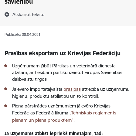
savienību
Atskaņot tekstu
Publicēts: 08.04.2021.
Prasības eksportam uz Krievijas Federāciju
Uzņēmumam jābūt Pārtikas un veterinārā dienesta
atzītam, ar tiesībām pārtiku izvietot Eiropas Savienības
dalībvalstu tirgos
Jāievēro importētājvalsts
prasības
attiecībā uz uzņēmumu
higiēnu, produktu atbilstību un to kontroli.
Piena pārstrādes uzņēmumiem jāievēro Krievijas
Federācijas Federālā likuma
„Tehniskais reglaments
pienam un piena produktiem”
.
Ja uzņēmums atbilst iepriekš minētajam, tad: