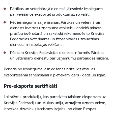
Pārtikas un veterinārajā dienestā jāiesniedz iesniegums
par vēlēšanos eksportēt produktus uz šo valsti.
Pēc iesnieguma saņemšanas, Pārtikas un veterinārais
dienests izvērtēs uzņēmuma atbilstību iepriekš minēto
prasību ievērošanā un rakstiski rekomendēs to Krievijas
Federācijas Veterinārās un fitosanitārās uzraudzības
dienestam inspekcijas veikšanai.
Pēc tam Krievijas Federācijas dienests informēs Pārtikas
un veterināro dienestu par uzņēmumu pārbaudes laikiem.
Periods no iesnieguma iesniegšanas brīža līdz atļaujas
eksportēšanai saņemšanai ir pietiekami garš - gads un ilgāk.
Pre-eksporta sertifikāti
Lai ražotu produkciju, kas paredzēta tālākam eksportam uz
Krievijas Federāciju un Muitas ūniju, atzītajiem uzņēmumiem,
iepērkot dzīvnieku izcelsmes izejvielu no citām Eiropas