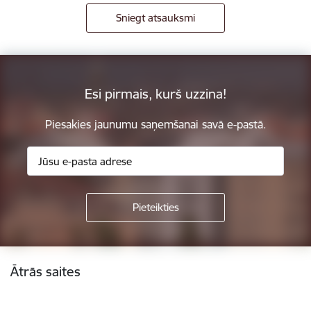
Sniegt atsauksmi
Esi pirmais, kurš uzzina!
Piesakies jaunumu saņemšanai savā e-pastā.
Kājene
Ātrās saites