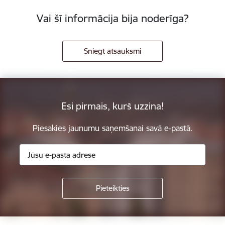
Vai šī informācija bija noderīga?
Sniegt atsauksmi
Esi pirmais, kurš uzzina!
Piesakies jaunumu saņemšanai savā e-pastā.
Kājene