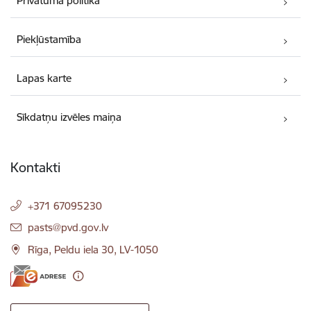
Privātuma politika
Piekļūstamība
Lapas karte
Sīkdatņu izvēles maiņa
Kontakti
+371 67095230
E-pasts:
pasts@pvd.gov.lv
Rīga, Peldu iela 30, LV-1050