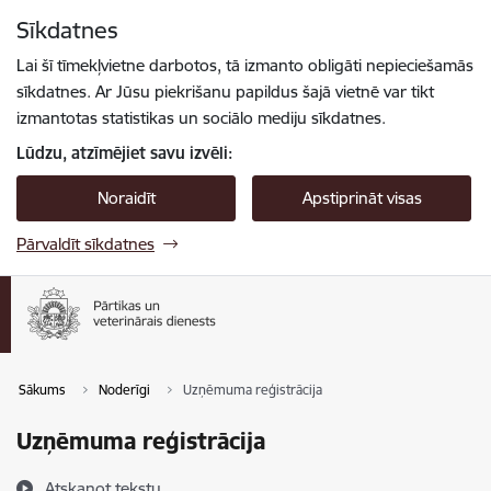
Pāriet uz lapas saturu
Sīkdatnes
Spied
lai meklētu
Enter
Lai šī tīmekļvietne darbotos, tā izmanto obligāti nepieciešamās
sīkdatnes. Ar Jūsu piekrišanu papildus šajā vietnē var tikt
izmantotas statistikas un sociālo mediju sīkdatnes.
Lūdzu, atzīmējiet savu izvēli:
Noraidīt
Apstiprināt visas
Pārvaldīt sīkdatnes
Sākums
Noderīgi
Uzņēmuma reģistrācija
Uzņēmuma reģistrācija
Atskaņot tekstu