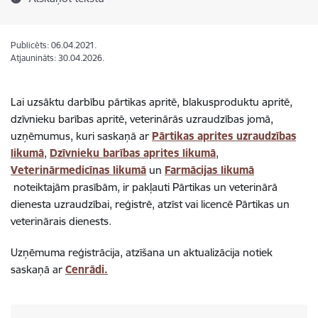
Publicēts: 06.04.2021.
Atjaunināts: 30.04.2026.
Lai uzsāktu darbību pārtikas apritē, blakusproduktu apritē,
dzīvnieku barības apritē, veterinārās uzraudzības jomā,
uzņēmumus, kuri saskaņā ar
Pārtikas aprites uzraudzības
likumā
,
Dzīvnieku barības aprites likumā
,
Veterinārmedicīnas likumā
un
Farmācijas likumā
noteiktajām prasībām, ir pakļauti Pārtikas un veterinārā
dienesta uzraudzībai, reģistrē, atzīst vai licencē Pārtikas un
veterinārais dienests.
Uzņēmuma reģistrācija, atzīšana un aktualizācija notiek
saskaņā ar
Cenrādi.