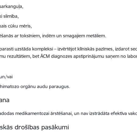
sarkanguļa,
i slimība,
kais cūku mēris,
ēšanās ar toksīniem, indēm un smagajiem metāliem.
parasti uzstāda kompleksi – izvērtējot klīniskās pazīmes, izdarot
mu rezultātiem, bet ĀCM diagnozes apstiprinājumu saņem no laborat
 un/vai
himatozo orgānu audu paraugus.
ana
odas medikamentozai ārstēšanai, un nav izstrādāta efektīva vakc
iskās drošības pasākumi