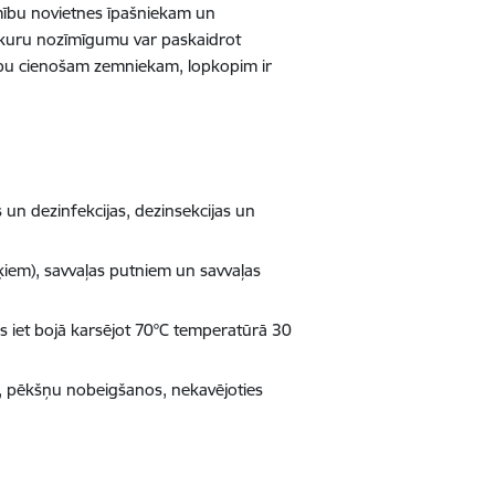
imību novietnes īpašniekam un
, kuru nozīmīgumu var paskaidrot
arbu cienošam zemniekam, lopkopim ir
s un dezinfekcijas, dezinsekcijas un
ķiem), savvaļas putniem un savvaļas
 iet bojā karsējot 70°C temperatūrā 30
, pēkšņu nobeigšanos, nekavējoties