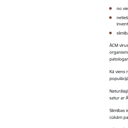
no vie
netie
invent
slimī
ĀCM vīrus
organisma
patologan
Kā viens 
populācij
Naturālaj
satur ar 
Slimības 
cūkām par