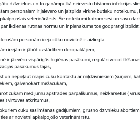
gātu dzīvniekus un to ganāmpulkā neievestu bīstamo infekcijas sl
šam personālam ir jāievēro un jāizpilda virkne būtisku noteikumu
apkalpojošais veterinārārsts. Šie noteikumi katram sevi un savu d
 par ikdienas rutīnas normu un ir pienākums tos godprātīgi izpildīt:
derošām personām ieeja cūku novietnē ir aizliegta,
isām ieejām ir jābūt uzstādītiem dezopaklājiem,
nē ir jāievēro vispārīgās higiēnas pasākumi, regulāri veicot tīrīšana
izācijas pasākumus tajās,
st un nepieļaut mājas cūku kontaktu ar mīļdzīvniekiem (suņiem, ka
iekiem, galvenokārt mežacūkām,
arot cūkām medījumu apstrādes pārpalikumus, neizkarsētus ( vīruss
es ) virtuves atkritumus,
ebkuriem cūku saslimšanas gadījumiem, grūsno dzīvnieku abortiem
ties ar novietni apkalpojošo veterinārārstu.