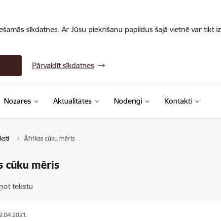
iešamās sīkdatnes. Ar Jūsu piekrišanu papildus šajā vietnē var tikt i
Pārvaldīt sīkdatnes
Nozares
Aktualitātes
Noderīgi
Kontakti
ksti
Āfrikas cūku mēris
s cūku mēris
ņot tekstu
12.04.2021.