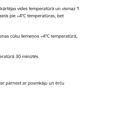
 apkārtējas vides temperatūrā un vismaz 1
sinīs pie +4°C temperatūras, bet
dienas cūku liemeņos +4°C temperatūrā,
peratūrā 30 minūtēs.
 var pārnest ar posmkāju un ērču