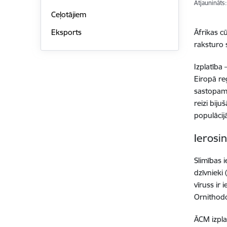
Atjaunināts
Ceļotājiem
Āfrikas c
Eksports
raksturo s
Izplatība
Eiropā re
sastopama
reizi biju
populācij
Ierosin
Slimības i
dzīvnieki
vīruss ir
Ornithod
ĀCM izpla