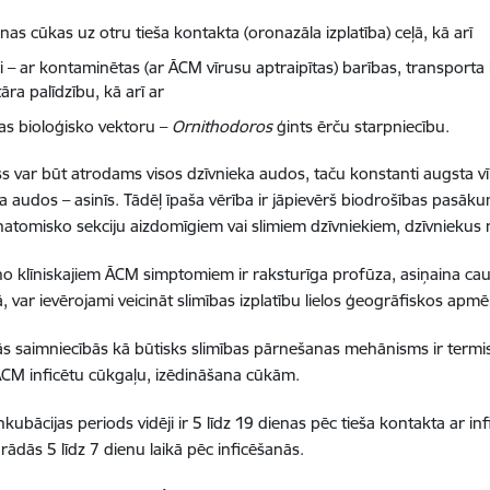
nas cūkas uz otru tieša kontakta (oronazāla izplatība) ceļā, kā arī
ši – ar kontaminētas (ar ĀCM vīrusu aptraipītas) barības, transport
āra palīdzību, kā arī ar
bas bioloģisko vektoru –
Ornithodoros
ģints ērču starpniecību.
s var būt atrodams visos dzīvnieka audos, taču konstanti augsta vīr
 audos – asinīs. Tādēļ īpaša vērība ir jāpievērš biodrošības pasāku
atomisko sekciju aizdomīgiem vai slimiem dzīvniekiem, dzīvniekus 
no klīniskajiem ĀCM simptomiem ir raksturīga profūza, asiņaina ca
ā, var ievērojami veicināt slimības izplatību lielos ģeogrāfiskos apmē
ās saimniecībās kā būtisks slimības pārnešanas mehānisms ir termis
ĀCM inficētu cūkgaļu, izēdināšana cūkām.
inkubācijas periods vidēji ir 5 līdz 19 dienas pēc tieša kontakta ar 
ādās 5 līdz 7 dienu laikā pēc inficēšanās.