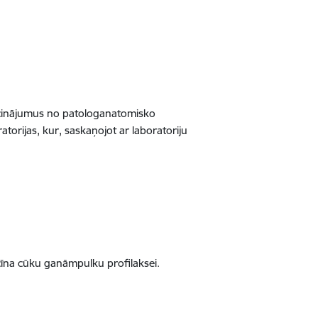
 secinājumus no patologanatomisko
orijas, kur, saskaņojot ar laboratoriju
īna cūku ganāmpulku profilaksei.