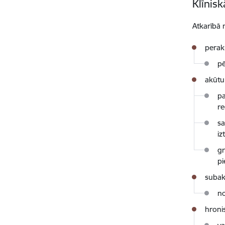
Klīnis
Atkarībā 
perak
pē
akūtu 
pa
re
sa
iz
gr
pi
subak
no
hroni