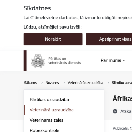
Pāriet uz lapas saturu
Sīkdatnes
Lai šī tīmekļvietne darbotos, tā izmanto obligāti nepiec
Lūdzu, atzīmējiet savu izvēli:
Noraidīt
Apstiprināt visas
Par mums
Sākums
Nozares
Veterinārā uzraudzība
Slimību apra
Āfrika
Pārtikas uzraudzība
Veterinārā uzraudzība
Atska
Veterinārās zāles
Publicēts: 
Robežkontrole