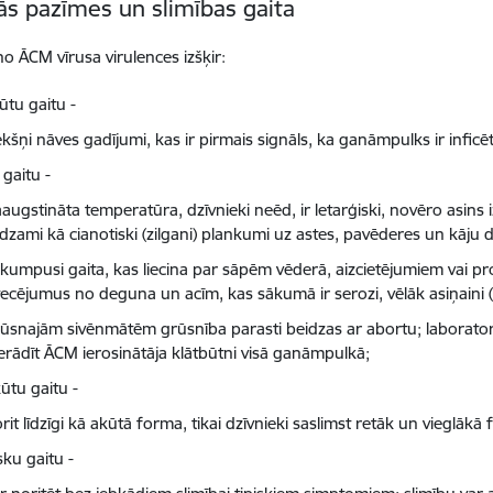
kās pazīmes un slimības gaita
no ĀCM vīrusa virulences izšķir:
ūtu gaitu -
kšņi nāves gadījumi, kas ir pirmais signāls, ka ganāmpulks ir inficēt
gaitu -
augstināta temperatūra, dzīvnieki neēd, ir letarģiski, novēro asins
dzami kā cianotiski (zilgani) plankumi uz astes, pavēderes un kāju d
kumpusi gaita, kas liecina par sāpēm vēderā, aizcietējumiem vai 
tecējumus no deguna un acīm, kas sākumā ir serozi, vēlāk asiņaini (
ūsnajām sivēnmātēm grūsnība parasti beidzas ar abortu; laboratori
erādīt ĀCM ierosinātāja klātbūtni visā ganāmpulkā;
ūtu gaitu -
rit līdzīgi kā akūtā forma, tikai dzīvnieki saslimst retāk un vieglākā
sku gaitu -