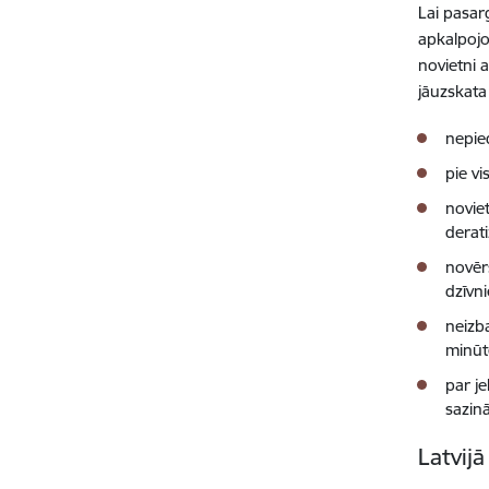
Lai pasar
apkalpojo
novietni 
jāuzskata
nepie
pie v
noviet
derat
novēr
dzīvn
neizb
minūt
par j
sazinā
Latvijā