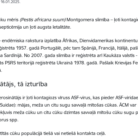
: 16.01.2025.
ūku mēris
(Pestis africana suum)
Montgomera slimība – ļoti kontagio
epticēmija un ļoti augsta letalitāte.
 – endēmiska rakstura izplatība Āfrikas, Dienvidamerikas kontinentu u
ģistrēta 1957. gadā Portugālē, pēc tam Spānijā, Francijā, Itālijā, p
 Sardīnijā. No 2007. gada slimība ir reģistrēta arī Kaukāza valstīs 
šās PSRS teritorijā reģistrēta Ukrainā 1978. gadā. Pašlaik Krievijas 
ā.
ātājs, tā izturība
erosinātājs ir ļoti kontagiozs vīruss ASF-virus, kas pieder ASF-virida
 (Suidae): mājas, meža un citu sugu savvaļā mītošas cūkas. ĀCM va
 iekļuvis meža cūku un citu cūku dzimtas savvaļā mītošu cūku sugu 
orus spp.
tītās cūku populācijā tiešā vai netiešā kontakta ceļā.