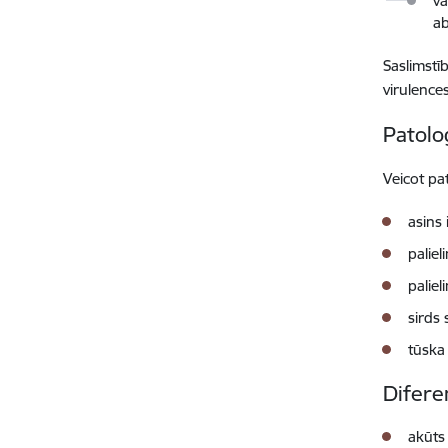
va
ab
Saslimstī
virulence
Patolo
Veicot pa
asins
paliel
paliel
sirds 
tūska 
Difere
akūts