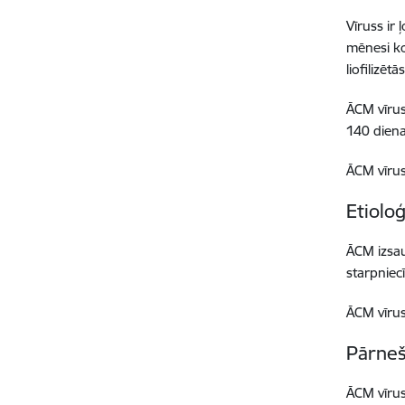
Vīruss ir
mēnesi ko
liofilizēt
ĀCM vīrus
140 diena
ĀCM vīrus
Etioloģ
ĀCM izsau
starpniec
ĀCM vīruss
Pārne
ĀCM vīruss