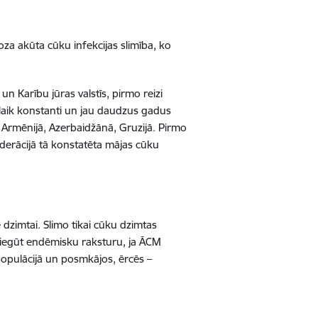
za akūta cūku infekcijas slimība, ko
n Karību jūras valstīs, pirmo reizi
ašlaik konstanti un jau daudzus gadus
- Armēnijā, Azerbaidžānā, Gruzijā. Pirmo
Federācijā tā konstatēta mājas cūku
e dzimtai. Slimo tikai cūku dzimtas
r iegūt endēmisku raksturu, ja ĀCM
populācijā un posmkājos, ērcēs –