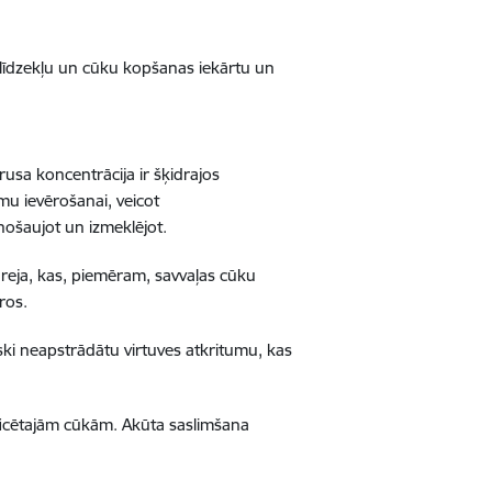
a līdzekļu un cūku kopšanas iekārtu un
usa koncentrācija ir šķidrajos
mu ievērošanai, veicot
nošaujot un izmeklējot.
ureja, kas, piemēram, savvaļas cūku
ros.
ki neapstrādātu virtuves atkritumu, kas
inficētajām cūkām. Akūta saslimšana