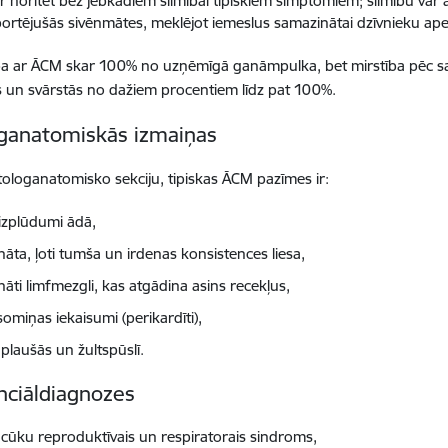
r noritēt bez jebkādiem slimībai tipiskiem simptomiem; slimību var a
ortējušās sivēnmātes, meklējot iemeslus samazinātai dzīvnieku ape
ba ar ĀCM skar 100% no uzņēmīgā ganāmpulka, bet mirstība pēc sas
s un svārstās no dažiem procentiem līdz pat 100%.
ganatomiskās izmaiņas
tologanatomisko sekciju, tipiskas ĀCM pazīmes ir:
 izplūdumi ādā,
ināta, ļoti tumša un irdenas konsistences liesa,
ināti limfmezgli, kas atgādina asins recekļus,
somiņas iekaisumi (perikardīti),
plaušās un žultspūslī.
nciāldiagnozes
 cūku reproduktīvais un respiratorais sindroms,