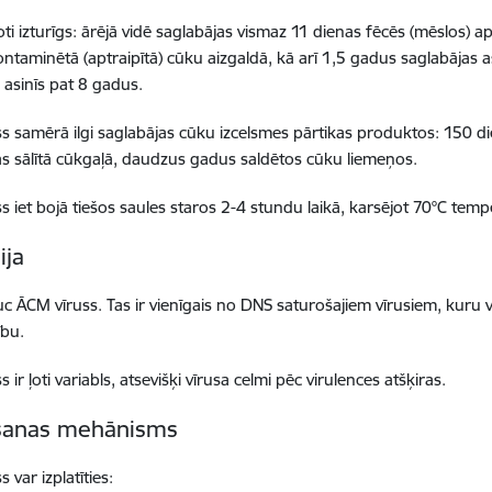
 ļoti izturīgs: ārējā vidē saglabājas vismaz 11 dienas fēcēs (mēslos)
ntaminētā (aptraipītā) cūku aizgaldā, kā arī 1,5 gadus saglabājas a
ās asinīs pat 8 gadus.
s samērā ilgi saglabājas cūku izcelsmes pārtikas produktos: 150 
s sālītā cūkgaļā, daudzus gadus saldētos cūku liemeņos.
s iet bojā tiešos saules staros 2-4 stundu laikā, karsējot 70°C tem
ija
c ĀCM vīruss. Tas ir vienīgais no DNS saturošajiem vīrusiem, kuru
ību.
 ir ļoti variabls, atsevišķi vīrusa celmi pēc virulences atšķiras.
šanas mehānisms
 var izplatīties: