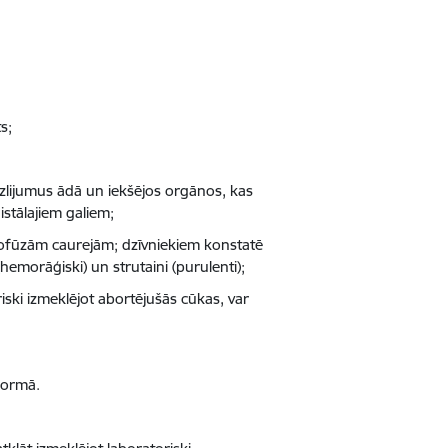
s;
 izlijumus ādā un iekšējos orgānos, kas
istālajiem galiem;
profūzām caurejām; dzīvniekiem konstatē
hemorāģiski) un strutaini (purulenti);
ski izmeklējot abortējušās cūkas, var
 formā.