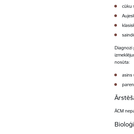
cūku 
Aujesk
klasis
saind
Diagnozi 
izmeklēju
nosūta:
asins
paren
Ārstēš
ĀCM nepad
Bioloģ