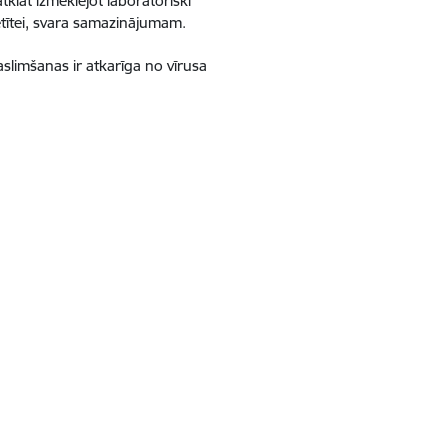
tklāt izmeklējot laboratoriski
tītei, svara samazinājumam.
limšanas ir atkarīga no vīrusa