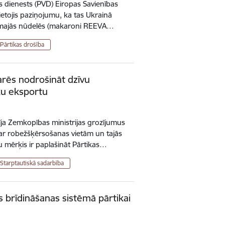
is dienests (PVD) Eiropas Savienības
ietojis paziņojumu, ka tas Ukrainā
jamajās nūdelēs (makaroni REEVA…
Pārtikas drošība
arēs nodrošināt dzīvu
ku eksportu
stīja Zemkopības ministrijas grozījumus
ar robežšķērsošanas vietām un tajās
mērķis ir paplašināt Pārtikas…
Starptautiskā sadarbība
 brīdināšanas sistēmā pārtikai