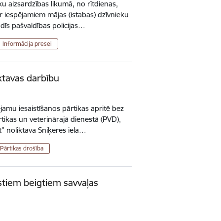
u aizsardzības likumā, no rītdienas,
ar iespējamiem mājas (istabas) dzīvnieku
īs pašvaldības policijas…
Informācija presei
ktavas darbību
jamu iesaistīšanos pārtikas apritē bez
tikas un veterinārajā dienestā (PVD),
" noliktavā Sniķeres ielā…
Pārtikas drošība
stiem beigtiem savvaļas