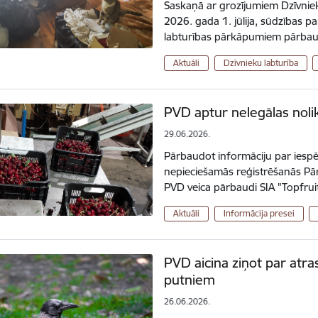
Saskaņā ar grozījumiem Dzīvniek
2026. gada 1. jūlija, sūdzības p
labturības pārkāpumiem pārbaud
Aktuāli
Dzīvnieku labturība
PVD aptur nelegālas noli
29.06.2026.
Pārbaudot informāciju par iespē
nepieciešamās reģistrēšanās Pār
PVD veica pārbaudi SIA "Topfruit
Aktuāli
Informācija presei
PVD aicina ziņot par atra
putniem
26.06.2026.