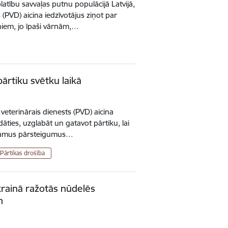
latību savvaļas putnu populācijā Latvijā,
 (PVD) aicina iedzīvotājus ziņot par
niem, jo īpaši vārnām,…
ārtiku svētku laikā
veterinārais dienests (PVD) aicina
dāties, uzglabāt un gatavot pārtiku, lai
īkamus pārsteigumus…
Pārtikas drošība
krainā ražotās nūdelēs
m