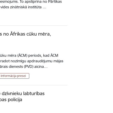
liesmojums. To apstiprina no Pārtikas
 vides zinātniskā institūta …
s no Āfrikas cūku mēra,
as cūku mēra (ĀCM) periods, kad ĀCM
īvi, radot nozīmīgu apdraudējumu mājas
ārais dienests (PVD) aicina…
Informācija presei
s) dzīvnieku labturības
as policija