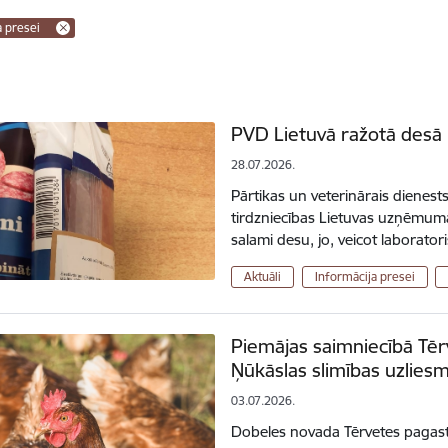
a presei
PVD Lietuvā ražotā desā 
28.07.2026.
Pārtikas un veterinārais dienest
tirdzniecības Lietuvas uzņēmumā
salami desu, jo, veicot laborato
Aktuāli
Informācija presei
Piemājas saimniecībā Tēr
Ņūkāslas slimības uzlie
03.07.2026.
Dobeles novada Tērvetes pagast