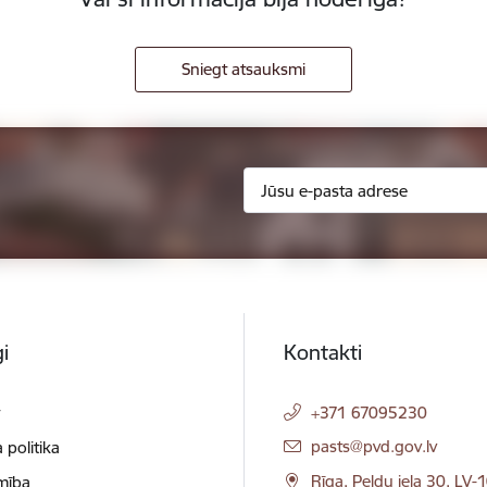
Sniegt atsauksmi
i
Kontakti
t
+371 67095230
E-pasts:
pasts@pvd.gov.lv
 politika
Rīga, Peldu iela 30, LV-
mība