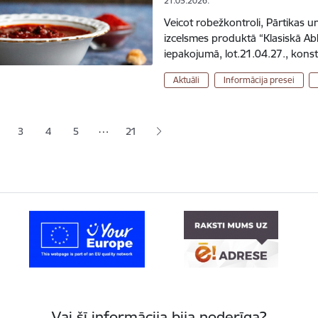
21.05.2026.
Veicot robežkontroli, Pārtikas un
izcelsmes produktā “Klasiskā Ab
iepakojumā, lot.21.04.27., konst
Aktuāli
Informācija presei
ana
…
3
4
5
21
jā lapa
pa
Lapa
Lapa
Lapa
Vai šī informācija bija noderīga?