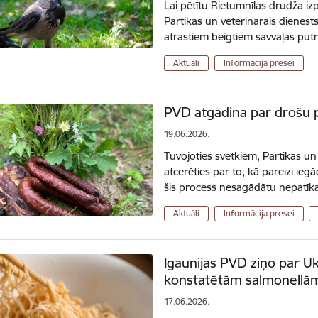
Lai pētītu Rietumnīlas drudža izp
Pārtikas un veterinārais dienests
atrastiem beigtiem savvaļas put
Aktuāli
Informācija presei
PVD atgādina par drošu p
19.06.2026.
Tuvojoties svētkiem, Pārtikas un 
atcerēties par to, kā pareizi iegā
šis process nesagādātu nepat
Aktuāli
Informācija presei
Igaunijas PVD ziņo par U
konstatētām salmonellā
17.06.2026.