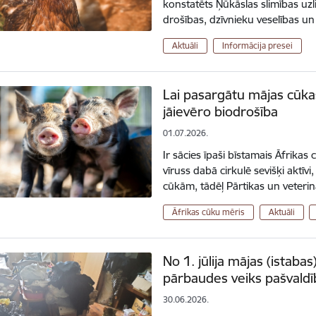
konstatēts Ņūkāslas slimības uz
drošības, dzīvnieku veselības un
Aktuāli
Informācija presei
Lai pasargātu mājas cūka
jāievēro biodrošība
01.07.2026.
Ir sācies īpaši bīstamais Āfrik
vīruss dabā cirkulē sevišķi akt
cūkām, tādēļ Pārtikas un veterin
Āfrikas cūku mēris
Aktuāli
No 1. jūlija mājas (istaba
pārbaudes veiks pašvaldīb
30.06.2026.