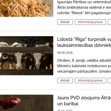
Igaunijas Pārtikas un veterināra
Ātrās brīdināšanas sistēmā ir iev
ražotās “Reeva” ātri pagatavo
Aktuāli
Informācija presei
Lidostā “Rīga” turpmāk v
lauksaimniecības dzīvnie
09.06.2026.
Otrdien, 9. jūnijā, valdība atbal
Ministru kabineta noteikumos p
veicamajām pārbaudēm. Izmaiņu 
Aktuāli
Informācija presei
Jauns PVD ziņojums Ātrās
un barībai