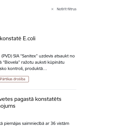
Notīrīt filtrus
konstatē E.coli
s (PVD) SIA “Sanitex” uzdevis atsaukt no
 “Biovela” ražotu auksti kūpinātu
risko kontroli, produktā…
Pārtikas drošība
vetes pagastā konstatēts
smojums
ā piemājas saimniecībā ar 36 vistām