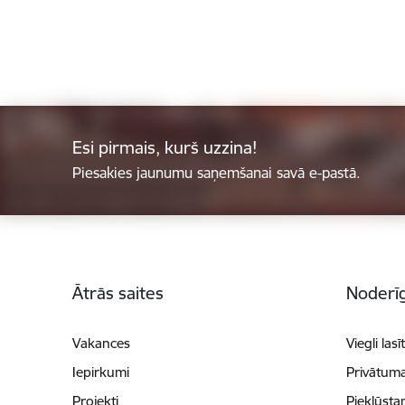
Esi pirmais, kurš uzzina!
Piesakies jaunumu saņemšanai savā e-pastā.
Kājene
Ātrās saites
Noderīg
Vakances
Viegli lasī
Iepirkumi
Privātuma
Projekti
Piekļūsta