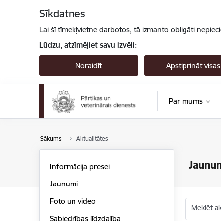
Pāriet uz lapas saturu
Sīkdatnes
Lai šī tīmekļvietne darbotos, tā izmanto obligāti nepiec
Lūdzu, atzīmējiet savu izvēli:
Noraidīt
Apstiprināt visas
Par mums
Sākums
Aktualitātes
Jaunu
Informācija presei
Jaunumi
Foto un video
Meklēt akt
Sabiedrības līdzdalība