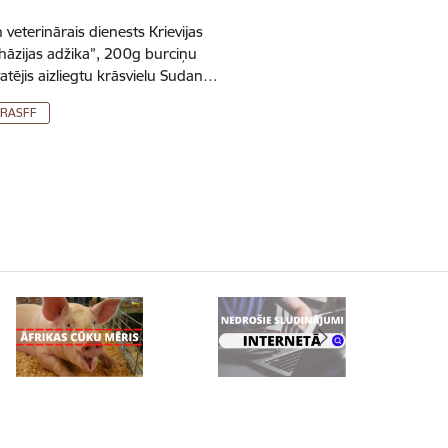
 veterinārais dienests Krievijas
hāzijas adžika”, 200g burciņu
atējis aizliegtu krāsvielu Sudan…
RASFF