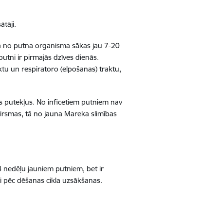
sātāji.
ana no putna organisma sākas jau 7-20
utni ir pirmajās dzīves dienās.
ktu un respiratoro (elpošanas) traktu,
ts putekļus. No inficētiem putniem nav
 virsmas, tā no jauna Mareka slimības
4 nedēļu jauniem putniem, bet ir
ikai pēc dēšanas cikla uzsākšanas.