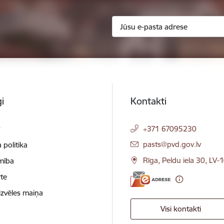
i
Kontakti
t
+371 67095230
E-pasts:
pasts@pvd.gov.lv
 politika
Rīga, Peldu iela 30, LV-
mība
te
izvēles maiņa
Visi kontakti