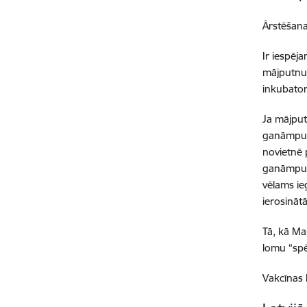
Ārstēšana
Ir iespēj
mājputnu 
inkubatorā
Ja mājput
ganāmpulks
novietnē 
ganāmpulk
vēlams ie
ierosināt
Tā, kā Mar
lomu “spē
Vakcīnas L