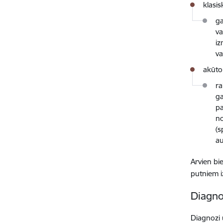
klasi
ga
va
iz
va
akūto
ra
ga
pa
no
(s
au
Arvien bi
putniem iz
Diagno
Diagnozi 