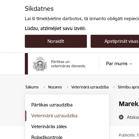
Pāriet uz lapas saturu
Sīkdatnes
Lai šī tīmekļvietne darbotos, tā izmanto obligāti nepiec
Lūdzu, atzīmējiet savu izvēli:
Noraidīt
Apstiprināt visas
Par mums
Sākums
Nozares
Veterinārā uzraudzība
Slimību apra
Mareka
Pārtikas uzraudzība
Veterinārā uzraudzība
Atska
Veterinārās zāles
Publicēts: 
Robežkontrole