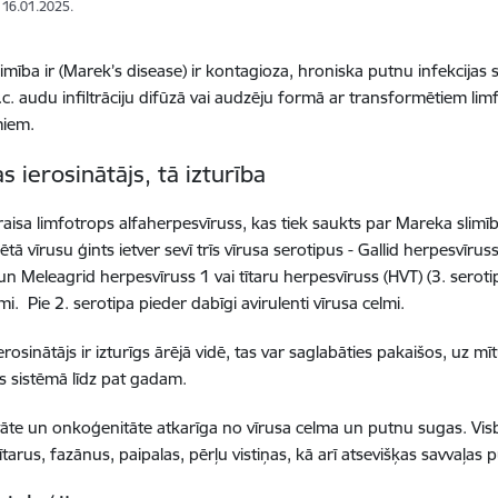
: 16.01.2025.
imība ir (Marek’s disease) ir kontagioza, hroniska putnu infekcijas s
c. audu infiltrāciju difūzā vai audzēju formā ar transformētiem li
miem.
s ierosinātājs, tā izturība
zraisa limfotrops alfaherpesvīruss, kas tiek saukts par Mareka slim
nētā vīrusu ģints ietver sevī trīs vīrusa serotipus - Gallid herpesvīrus
un Meleagrid herpesvīruss 1 vai tītaru herpesvīruss (HVT) (3. serotips
mi. Pie 2. serotipa pieder dabīgi avirulenti vīrusa celmi.
ierosinātājs ir izturīgs ārējā vidē, tas var saglabāties pakaišos, uz
jas sistēmā līdz pat gadam.
āte un onkoģenitāte atkarīga no vīrusa celma un putnu sugas. Visbie
tītarus, fazānus, paipalas, pērļu vistiņas, kā arī atsevišķas savvaļas