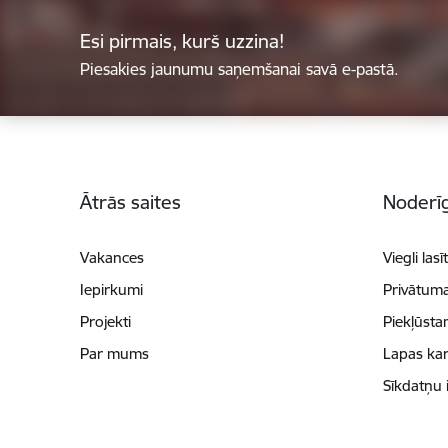
Esi pirmais, kurš uzzina!
Piesakies jaunumu saņemšanai savā e-pastā.
Kājene
Ātrās saites
Noderīg
Vakances
Viegli lasī
Iepirkumi
Privātuma
Projekti
Piekļūsta
Par mums
Lapas kar
Sīkdatņu 