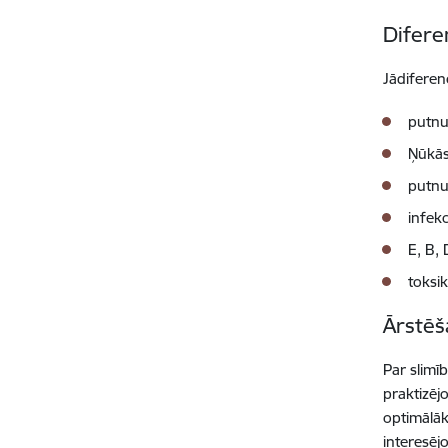
Difere
Jādiferen
putnu
Ņūkās
putnu
infekc
E, B,
toksi
Ārstēš
Par slimī
praktizēj
optimālāk
interesēj