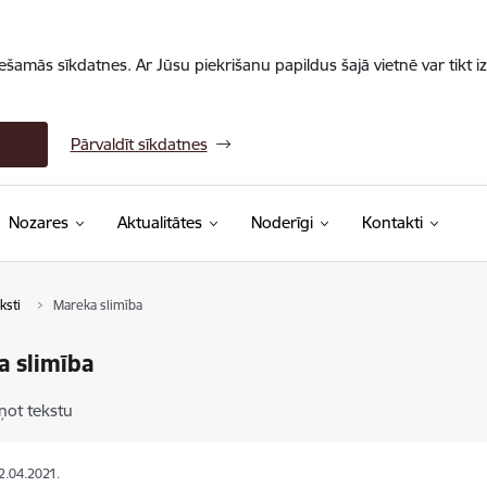
iešamās sīkdatnes. Ar Jūsu piekrišanu papildus šajā vietnē var tikt i
Pārvaldīt sīkdatnes
Nozares
Aktualitātes
Noderīgi
Kontakti
ksti
Mareka slimība
 slimība
ņot tekstu
12.04.2021.