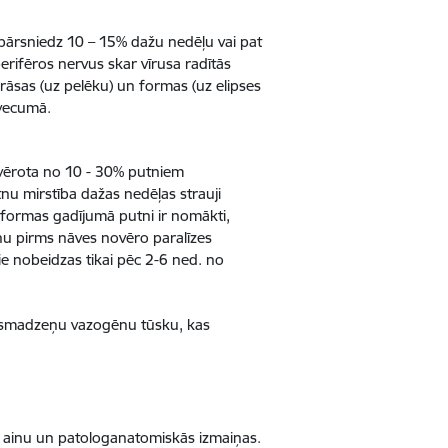
 pārsniedz 10 – 15% dažu nedēļu vai pat
rifēros nervus skar vīrusa radītās
 krāsas (uz pelēku) un formas (uz elipses
 vecumā.
ovērota no 10 - 30% putniem
nu mirstība dažas nedēļas strauji
s formas gadījumā putni ir nomākti,
u pirms nāves novēro paralīzes
tie nobeidzas tikai pēc 2-6 ned. no
ar smadzeņu vazogēnu tūsku, kas
o ainu un patologanatomiskās izmaiņas.