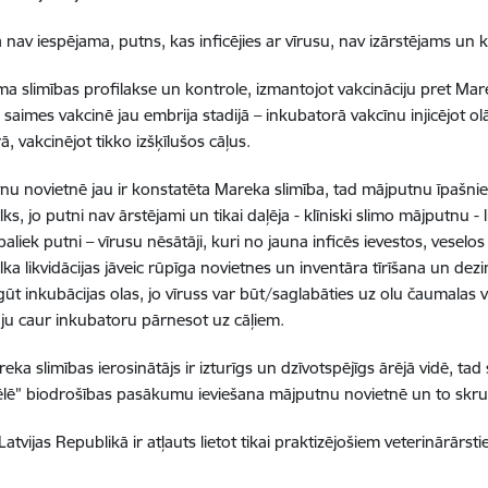
 nav iespējama, putns, kas inficējies ar vīrusu, nav izārstējams un 
ama slimības profilakse un kontrole, izmantojot vakcināciju pret Ma
saimes vakcinē jau embrija stadijā – inkubatorā vakcīnu injicējot olā
, vakcinējot tikko izšķīlušos cāļus.
nu novietnē jau ir konstatēta Mareka slimība, tad mājputnu īpašnie
, jo putni nav ārstējami un tikai daļēja - klīniski slimo mājputnu - l
paliek putni – vīrusu nēsātāji, kuri no jauna inficēs ievestos, vesel
a likvidācijas jāveic rūpīga novietnes un inventāra tīrīšana un dezi
gūt inkubācijas olas, jo vīruss var būt/saglabāties uz olu čaumalas
āju caur inkubatoru pārnesot uz cāļiem.
eka slimības ierosinātājs ir izturīgs un dzīvotspējīgs ārējā vidē, tad
lē” biodrošības pasākumu ieviešana mājputnu novietnē un to skr
atvijas Republikā ir atļauts lietot tikai praktizējošiem veterinārārst