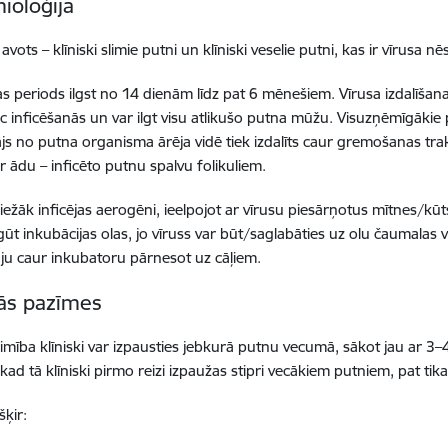
ioloģija
 avots – klīniski slimie putni un klīniski veselie putni, kas ir vīrusa nē
as periods ilgst no 14 dienām līdz pat 6 mēnešiem. Vīrusa izdalīš
c inficēšanās un var ilgt visu atlikušo putna mūžu. Visuzņēmīgākie p
ājs no putna organisma ārēja vidē tiek izdalīts caur gremošanas tra
ur ādu – inficēto putnu spalvu folikuliem.
biežāk inficējas aerogēni, ieelpojot ar vīrusu piesārņotus mītnes/kū
gūt inkubācijas olas, jo vīruss var būt/saglabāties uz olu čaumalas
āju caur inkubatoru pārnesot uz cāļiem.
kās pazīmes
imība klīniski var izpausties jebkurā putnu vecumā, sākot jau ar 3–
 kad tā klīniski pirmo reizi izpaužas stipri vecākiem putniem, pat t
šķir: