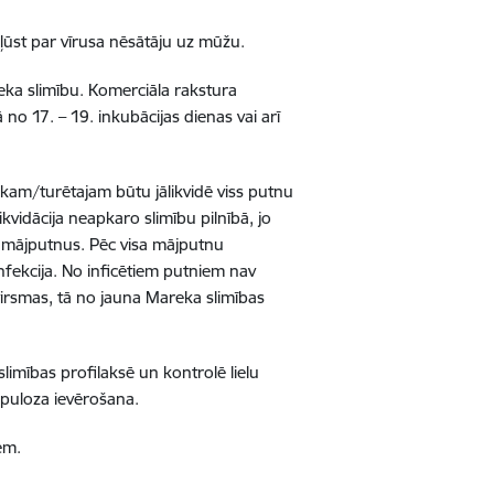
kļūst par vīrusa nēsātāju uz mūžu.
reka slimību. Komerciāla rakstura
 no 17. – 19. inkubācijas dienas vai arī
kam/turētajam būtu jālikvidē viss putnu
ikvidācija neapkaro slimību pilnībā, jo
os mājputnus. Pēc visa mājputnu
nfekcija. No inficētiem putniem nav
 virsmas, tā no jauna Mareka slimības
 slimības profilaksē un kontrolē lielu
upuloza ievērošana.
iem.