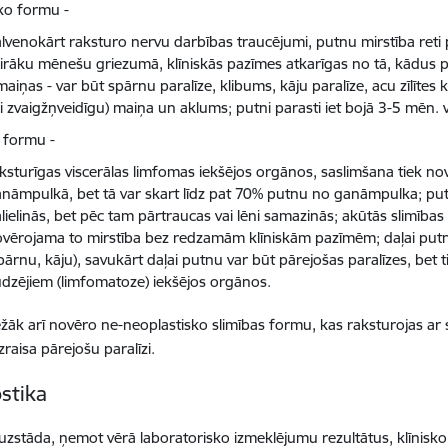
sko formu -
lvenokārt raksturo nervu darbības traucējumi, putnu mirstība reti
irāku mēnešu griezumā, klīniskās pazīmes atkarīgas no tā, kādus pe
maiņas - var būt spārnu paralīze, klibums, kāju paralīze, acu zīlītes
i zvaigžņveidīgu) maiņa un aklums; putni parasti iet bojā 3-5 mēn.
 formu -
ksturīgas viscerālas limfomas iekšējos orgānos, saslimšana tiek n
nāmpulkā, bet tā var skart līdz pat 70% putnu no ganāmpulka; put
lielinās, bet pēc tam pārtraucas vai lēni samazinās; akūtās slimība
vērojama to mirstība bez redzamām klīniskām pazīmēm; daļai putn
pārnu, kāju), savukārt daļai putnu var būt pārejošas paralīzes, bet 
dzējiem (limfomatoze) iekšējos orgānos.
ežāk arī novēro ne-neoplastisko slimības formu, kas raksturojas 
raisa pārejošu paralīzi.
stika
uzstāda, ņemot vērā laboratorisko izmeklējumu rezultātus, klīnisk