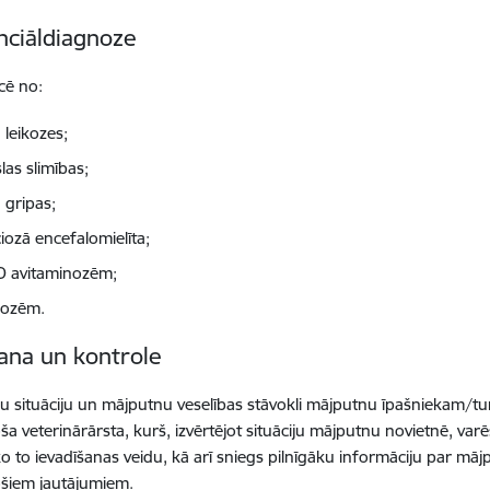
nciāldiagnoze
cē no:
 leikozes;
las slimības;
 gripas;
iozā encefalomielīta;
 D avitaminozēm;
kozēm.
ana un kontrole
bu situāciju un mājputnu veselības stāvokli mājputnu īpašniekam/tu
oša veterinārārsta, kurš, izvērtējot situāciju mājputnu novietnē, var
o to ievadīšanas veidu, kā arī sniegs pilnīgāku informāciju par mājp
ošiem jautājumiem.