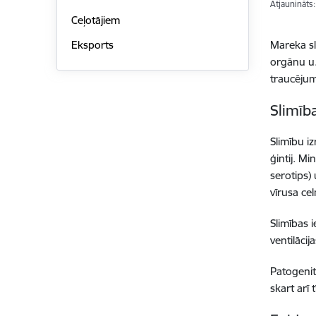
Atjaunināts
Ceļotājiem
Mareka sl
Eksports
orgānu u.
traucēju
Slimība
Slimību i
ģintij. Mi
serotips) 
vīrusa cel
Slimības 
ventilāci
Patogenit
skart arī 