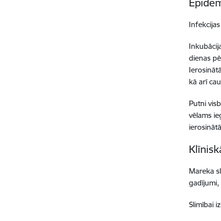
Epidem
Infekcijas
Inkubācij
dienas pē
Ierosināt
kā arī ca
Putni vis
vēlams ie
ierosināt
Klīnis
Mareka sl
gadījumi,
Slimībai iz