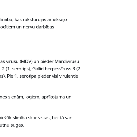
limība, kas raksturojas ar iekšējo
mfocītiem un nervu darbības
ības vīrusu (MDV) un pieder Mardivīrusu
s
2 (1. serotips), Gallid herpesvīruss 3 (2.
). Pie 1. serotipa pieder visi virulentie
 mītnes sienām, logiem, aprīkojuma un
žāk slimība skar vistas, bet tā var
 putnu sugas.