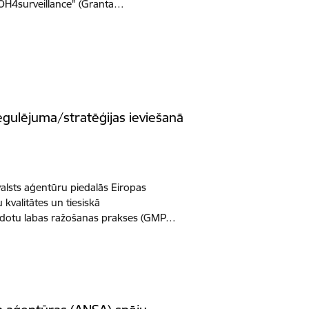
 "OH4surveillance" (Granta…
regulējuma/stratēģijas ieviešanā
valsts aģentūru piedalās Eiropas
 kvalitātes un tiesiskā
nveidotu labas ražošanas prakses (GMP…