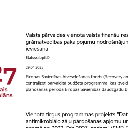
Valsts pārvaldes vienota valsts finanšu r
grāmatvedības pakalpojumu nodrošinājum
ieviešana
Statuss:
Izpildē
29.04.2025.
Eiropas Savienības Atveseļošanas fonds (Recovery and 
centralizēti pārvaldīta budžeta programma, kas izvei
plānošanas perioda Eiropas Savienības daudzgad
Vienotā tirgus programmas projekts "Dat
antimikrobiālo zāļu pārdošanas apjomu un