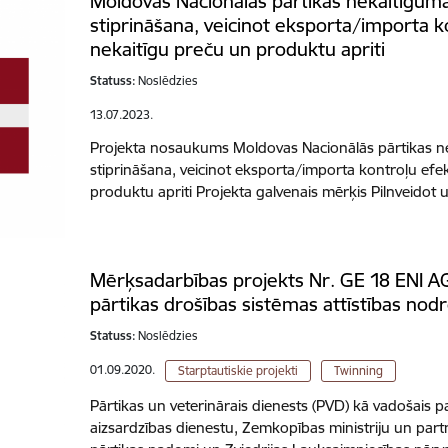
Moldovas Nacionālās pārtikas nekaitīgum
stiprināšana, veicinot eksporta/importa k
nekaitīgu preču un produktu apriti
Statuss:
Noslēdzies
13.07.2023.
Projekta nosaukums Moldovas Nacionālās pārtikas n
stiprināšana, veicinot eksporta/importa kontroļu efek
produktu apriti Projekta galvenais mērķis Pilnveidot 
Mērķsadarbības projekts Nr. GE 18 ENI A
pārtikas drošības sistēmas attīstības nod
Statuss:
Noslēdzies
01.09.2020.
Starptautiskie projekti
Twinning
Pārtikas un veterinārais dienests (PVD) kā vadošais p
aizsardzības dienestu, Zemkopības ministriju un par