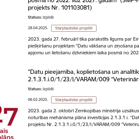
posmā no 2022. līdz 2027. gadam" (SMP
projekts Nr. 101103081)
Statuss:
Izpildē
28.04.2025.
Starptautiskie projekti
2023. gada 27. februārī tika parakstīts līgums par E
piešķiršanu projektam "Datu vākšana un ziņošana pa
apjomu un lietošanu dzīvniekiem laika posmā no 202
"Datu pieejamība, koplietošana un analītik
2.1.3.1.i.0/1/23/I/VARAM/009 “Veterināro z
Statuss:
Izpildē
06.02.2025.
Starptautiskie projekti
2023. gada 2. oktobrī Zemkopības ministrija uzsākus
noturības mehānisma plāna investīcijas 2.1.3.1.i. “Da
projektu Nr. 2.1.3.1.i.0/1/23/I/VARAM/009 “Veteri