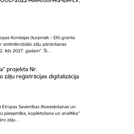
-FOOD-2022-AMRtool-AG-IBA-LV,
iropas Komisijas (turpmāk – EK) granta
r antimikrobiālo zāļu pārdošanas
2. līdz 2027. gadam". Šī…
a” projekta Nr.
āļu reģistrācijas digitalizācija
i Eiropas Savienības Atveseļošanas un
tu pieejamība, koplietošana un analītika”
nāro zāļu…