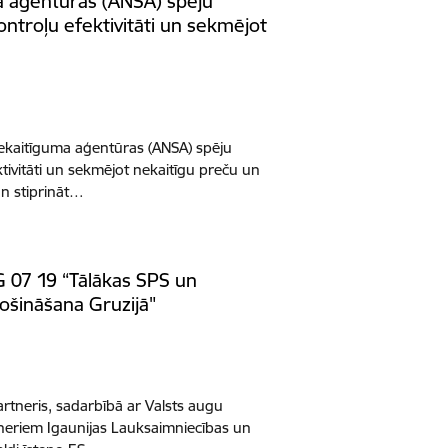
a aģentūras (ANSA) spēju
ontroļu efektivitāti un sekmējot
ekaitīguma aģentūras (ANSA) spēju
tivitāti un sekmējot nekaitīgu preču un
un stiprināt…
G 07 19 “Tālākas SPS un
rošināšana Gruzijā"
artneris, sadarbībā ar Valsts augu
tneriem Igaunijas Lauksaimniecības un