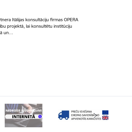
rtnera Itālijas konsultāciju firmas OPERA
u projektā, lai konsultētu institūciju
ajā un…