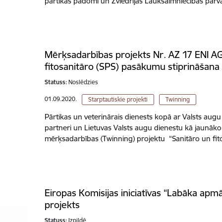
pārtikas padomi un Zviedrijas Lauksaimniecības pārv
Mērķsadarbības projekts Nr. AZ 17 ENI AG
fitosanitāro (SPS) pasākumu stiprināšana
Statuss:
Noslēdzies
01.09.2020.
Starptautiskie projekti
Twinning
Pārtikas un veterinārais dienests kopā ar Valsts aug
partneri un Lietuvas Valsts augu dienestu kā jaunāko 
mērķsadarbības (Twinning) projektu “Sanitāro un fi
Eiropas Komisijas iniciatīvas “Labāka apm
projekts
Statuss:
Izpildē