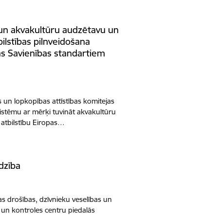
 un akvakultūru audzētavu un
lstības pilnveidošana
as Savienības standartiem
s un lopkopības attīstības komitejas
 sistēmu ar mērķi tuvināt akvakultūru
atbilstību Eiropas…
dzība
as drošības, dzīvnieku veselības un
s un kontroles centru piedalās