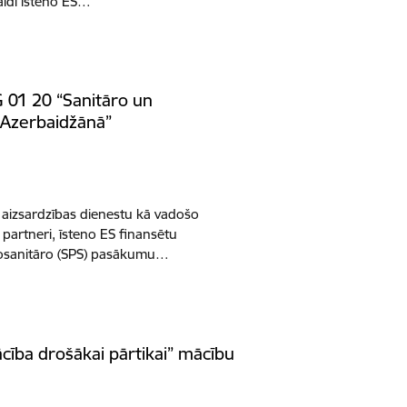
aldi īsteno ES…
 01 20 “Sanitāro un
 Azerbaidžānā”
u aizsardzības dienestu kā vadošo
partneri, īsteno ES finansētu
tosanitāro (SPS) pasākumu…
ācība drošākai pārtikai” mācību