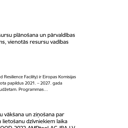
esursu plānošana un pārvaldības
s, vienotās resursu vadības
Resilience Facility) ir Eiropas Komisijas
dota papildus 2021. – 2027. gada
u budžetam. Programmas…
u vākšana un ziņošana par
 lietošanu dzīvniekiem laika