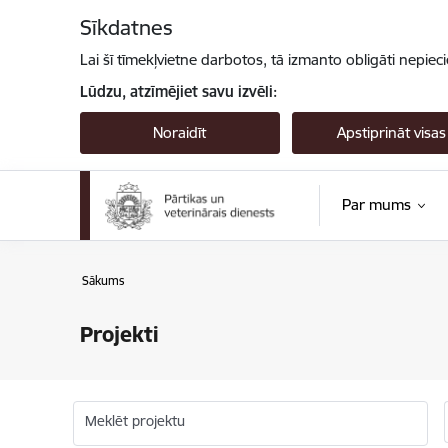
Pāriet uz lapas saturu
Sīkdatnes
Lai šī tīmekļvietne darbotos, tā izmanto obligāti nepiec
Lūdzu, atzīmējiet savu izvēli:
Noraidīt
Apstiprināt visas
Par mums
Sākums
Projekti
Meklēt projektu