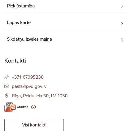
Piekļūstamība
Lapas karte
Sīkdatņu izvēles maiņa
Kontakti
+371 67095230
E-pasts:
pasts@pvd.gov.lv
Rīga, Peldu iela 30, LV-1050
Visi kontakti