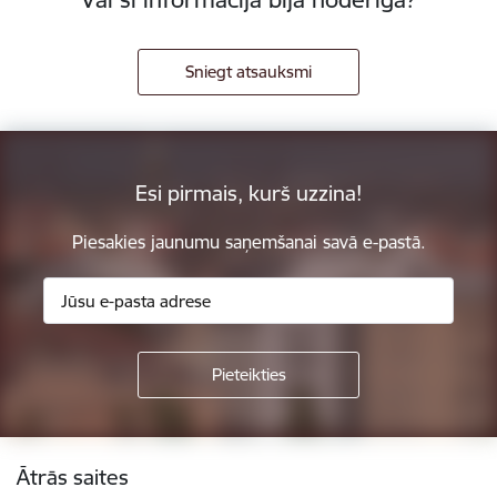
Sniegt atsauksmi
Esi pirmais, kurš uzzina!
Piesakies jaunumu saņemšanai savā e-pastā.
Kājene
Ātrās saites