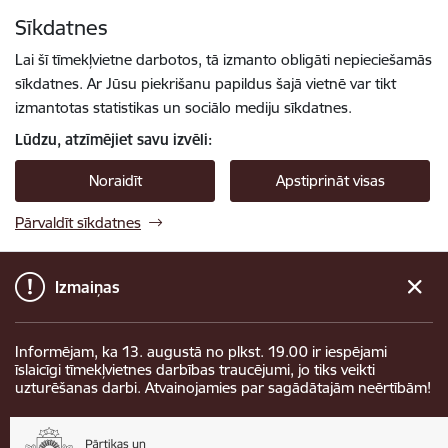
Pāriet uz lapas saturu
Sīkdatnes
Spied
lai meklētu
Enter
Lai šī tīmekļvietne darbotos, tā izmanto obligāti nepieciešamās
sīkdatnes. Ar Jūsu piekrišanu papildus šajā vietnē var tikt
izmantotas statistikas un sociālo mediju sīkdatnes.
Lūdzu, atzīmējiet savu izvēli:
Noraidīt
Apstiprināt visas
Pārvaldīt sīkdatnes
Izmaiņas
Informējam, ka 13. augustā no plkst. 19.00 ir iespējami
īslaicīgi tīmekļvietnes darbības traucējumi, jo tiks veikti
uzturēšanas darbi. Atvainojamies par sagādātajām neērtībām!