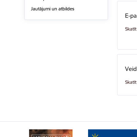
Jautājumi un atbildes
E-pa
Skatīt
Veid
Skatīt