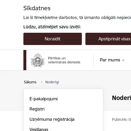
Pāriet uz lapas saturu
Sīkdatnes
Lai šī tīmekļvietne darbotos, tā izmanto obligāti nepiec
Lūdzu, atzīmējiet savu izvēli:
Noraidīt
Apstiprināt visas
Par mums
Sākums
Noderīgi
Noderī
E-pakalpojumi
Reģistri
Uzņēmuma reģistrācija
Publicēts: 
Veidlapas