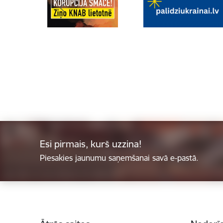
Esi pirmais, kurš uzzina!
Piesakies jaunumu saņemšanai savā e-pastā.
Kājene