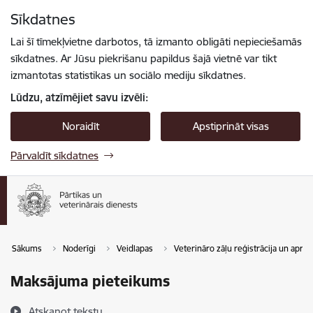
Pāriet uz lapas saturu
Sīkdatnes
Spied
lai meklētu
Enter
Lai šī tīmekļvietne darbotos, tā izmanto obligāti nepieciešamās
sīkdatnes. Ar Jūsu piekrišanu papildus šajā vietnē var tikt
izmantotas statistikas un sociālo mediju sīkdatnes.
Lūdzu, atzīmējiet savu izvēli:
Noraidīt
Apstiprināt visas
Pārvaldīt sīkdatnes
Sākums
Noderīgi
Veidlapas
Veterināro zāļu reģistrācija un aprite
Maksājuma pieteikums
Atskaņot tekstu