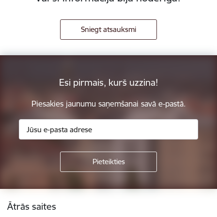
Sniegt atsauksmi
Esi pirmais, kurš uzzina!
Piesakies jaunumu saņemšanai savā e-pastā.
Kājene
Ātrās saites