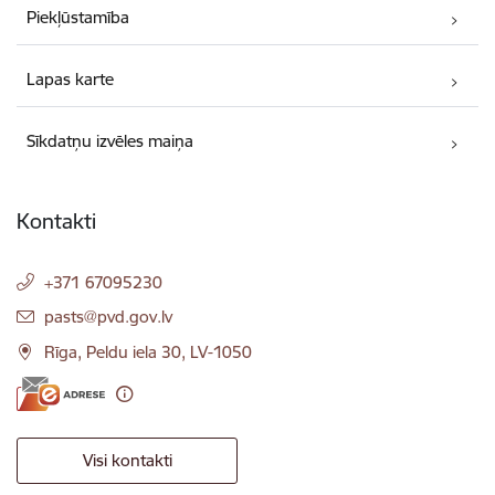
Piekļūstamība
Lapas karte
Sīkdatņu izvēles maiņa
Kontakti
+371 67095230
E-pasts:
pasts@pvd.gov.lv
Rīga, Peldu iela 30, LV-1050
Visi kontakti