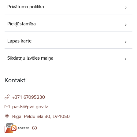
Privātuma politika
Piekļūstamība
Lapas karte
Sīkdatņu izvēles maiņa
Kontakti
+371 67095230
E-pasts:
pasts@pvd.gov.lv
Rīga, Peldu iela 30, LV-1050