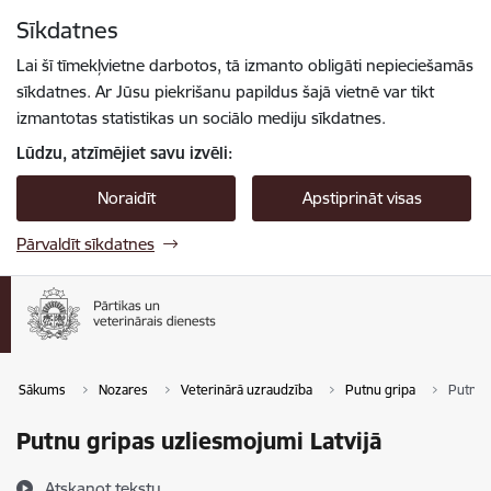
Pāriet uz lapas saturu
Sīkdatnes
Spied
lai meklētu
Enter
Lai šī tīmekļvietne darbotos, tā izmanto obligāti nepieciešamās
sīkdatnes. Ar Jūsu piekrišanu papildus šajā vietnē var tikt
izmantotas statistikas un sociālo mediju sīkdatnes.
Lūdzu, atzīmējiet savu izvēli:
Noraidīt
Apstiprināt visas
Pārvaldīt sīkdatnes
Sākums
Nozares
Veterinārā uzraudzība
Putnu gripa
Putnu 
Putnu gripas uzliesmojumi Latvijā
Atskaņot tekstu