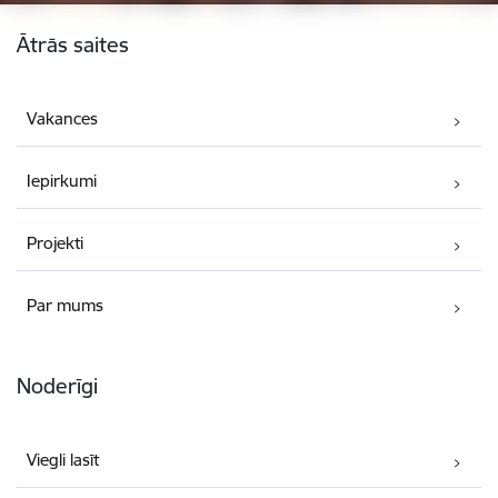
Kājene
Ātrās saites
Vakances
Iepirkumi
Projekti
Par mums
Noderīgi
Viegli lasīt