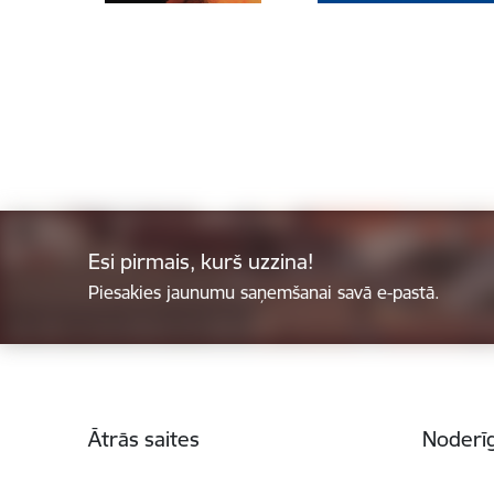
Esi pirmais, kurš uzzina!
Piesakies jaunumu saņemšanai savā e-pastā.
Kājene
Ātrās saites
Noderīg