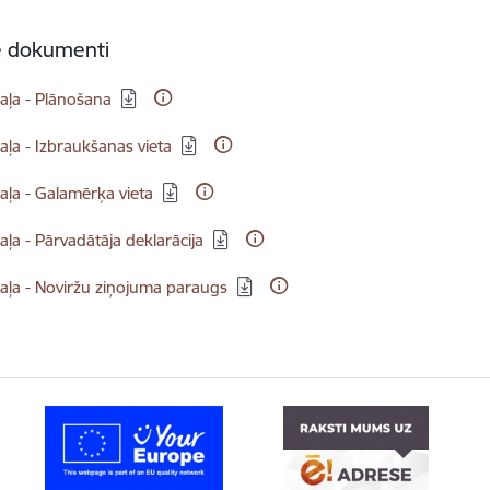
ie dokumenti
dēt:
daļa - Plānošana
dēt:
daļa - Izbraukšanas vieta
dēt:
daļa - Galamērķa vieta
dēt:
daļa - Pārvadātāja deklarācija
dēt:
daļa - Noviržu ziņojuma paraugs