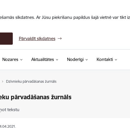
iešamās sīkdatnes. Ar Jūsu piekrišanu papildus šajā vietnē var tikt i
Pārvaldīt sīkdatnes
Nozares
Aktualitātes
Noderīgi
Kontakti
Dzīvnieku pārvadāšanas žurnāls
eku pārvadāšanas žurnāls
ņot tekstu
14.04.2021.