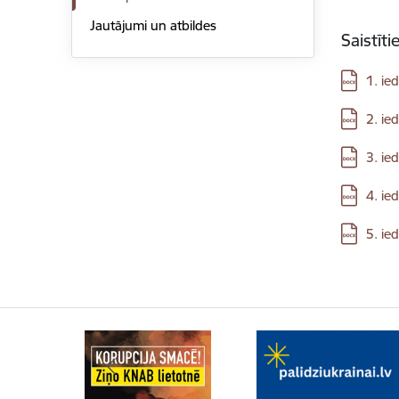
Jautājumi un atbildes
Saistīt
Lejupielā
1. ie
Lejupielā
2. ie
Lejupielā
3. ie
Lejupielā
4. ie
Lejupielā
5. ie