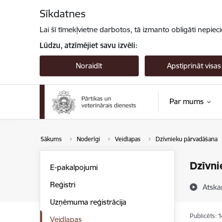
Pāriet uz lapas saturu
Sīkdatnes
Lai šī tīmekļvietne darbotos, tā izmanto obligāti nepiec
Lūdzu, atzīmējiet savu izvēli:
Noraidīt
Apstiprināt visas
Par mums
Sākums
Noderīgi
Veidlapas
Dzīvnieku pārvadāšana
Dzīvni
E-pakalpojumi
Reģistri
Atska
Uzņēmuma reģistrācija
Publicēts: 
Veidlapas