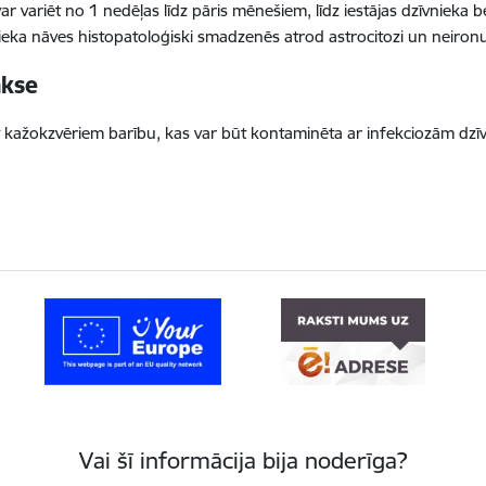
var variēt no 1 nedēļas līdz pāris mēnešiem, līdz iestājas dzīvnieka 
ieka nāves histopatoloģiski smadzenēs atrod astrocitozi un neironu
akse
 kažokzvēriem barību, kas var būt kontaminēta ar infekciozām dzīv
Vai šī informācija bija noderīga?