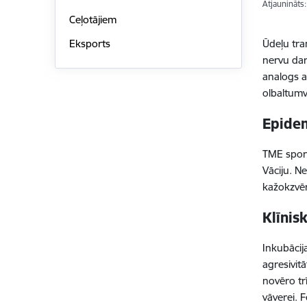
Atjaunināts
Ceļotājiem
Ūdeļu tra
Eksports
nervu dar
analogs a
olbaltumv
Epidem
TME sporā
Vāciju. N
kažokzvēr
Klīnis
Inkubācij
agresivitā
novēro tr
vāverei. F