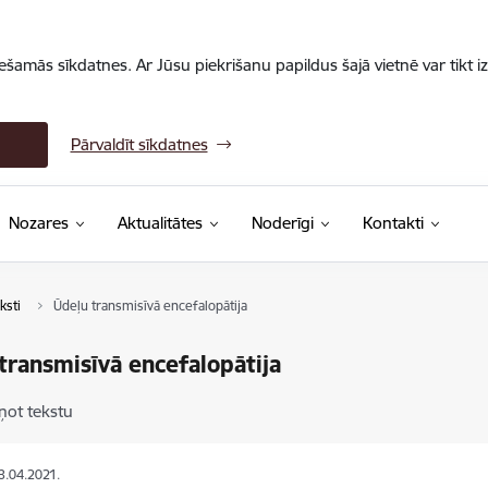
iešamās sīkdatnes. Ar Jūsu piekrišanu papildus šajā vietnē var tikt i
Pārvaldīt sīkdatnes
Nozares
Aktualitātes
Noderīgi
Kontakti
ksti
Ūdeļu transmisīvā encefalopātija
transmisīvā encefalopātija
ņot tekstu
13.04.2021.