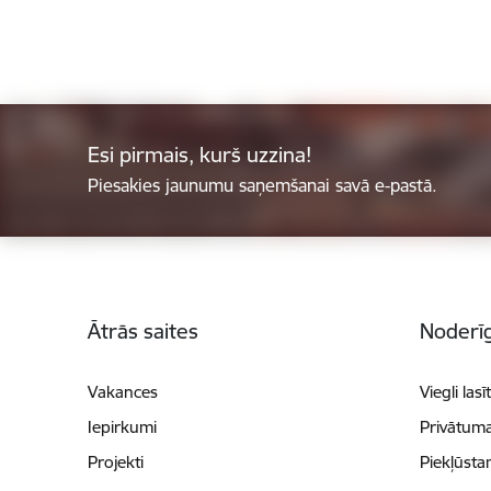
Esi pirmais, kurš uzzina!
Piesakies jaunumu saņemšanai savā e-pastā.
Kājene
Ātrās saites
Noderīg
Vakances
Viegli lasī
Iepirkumi
Privātuma
Projekti
Piekļūsta