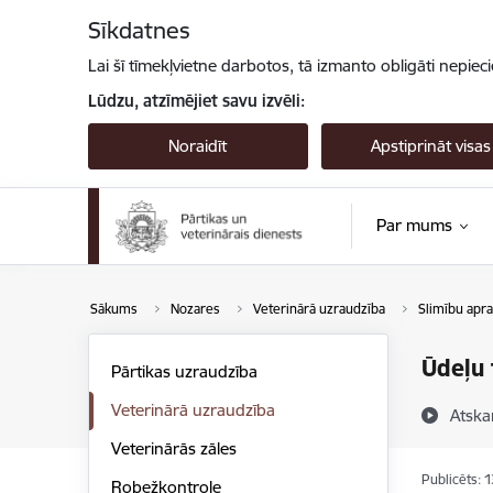
Pāriet uz lapas saturu
Sīkdatnes
Lai šī tīmekļvietne darbotos, tā izmanto obligāti nepiec
Lūdzu, atzīmējiet savu izvēli:
Noraidīt
Apstiprināt visas
Par mums
Sākums
Nozares
Veterinārā uzraudzība
Slimību apra
Ūdeļu 
Pārtikas uzraudzība
Veterinārā uzraudzība
Atska
Veterinārās zāles
Publicēts: 
Robežkontrole