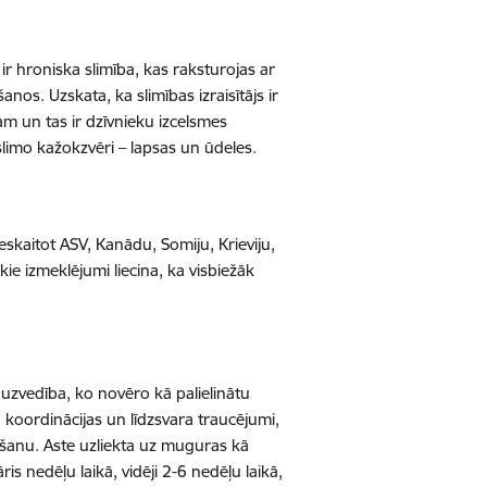
r hroniska slimība, kas raksturojas ar
s. Uzskata, ka slimības izraisītājs ir
am un tas ir dzīvnieku izcelsmes
slimo kažokzvēri – lapsas un ūdeles.
skaitot ASV, Kanādu, Somiju, Krieviju,
ie izmeklējumi liecina, ka visbiežāk
uzvedība, ko novēro kā palielinātu
u koordinācijas un līdzsvara traucējumi,
ošanu. Aste uzliekta uz muguras kā
ris nedēļu laikā, vidēji 2-6 nedēļu laikā,