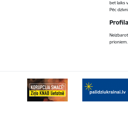
bet laiks 
Pēc dzīvn
Profil
Neizbarot
prioniem.