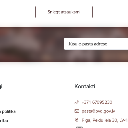
Sniegt atsauksmi
i
Kontakti
t
+371 67095230
E-pasts:
pasts@pvd.gov.lv
 politika
Rīga, Peldu iela 30, LV-
mība