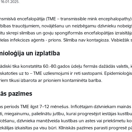
: 16.01.2025.
nsmisīvā encefalopātija (TME – transmissible mink encephalopathy) i
bības traucējumiem, novājēšanu un neizbēgamu dzīvnieku nobeigšano
itu skrepi slimības un govju spongiformās encefalopātijas izraisītāj
ielas infekciozs aģents - prions. Slimība nav kontagioza. Visbiežāk 
ioloģija un izplatība
diski tika konstatēta 60.-80.gados ūdeļu fermās dažādās valstīs, ie
eskatoties uz to – TME uzliesmojumi ir reti sastopami. Epidemioloģisk
iem tikusi izbarota ar prioniem kontaminēta barība.
kās pazīmes
as periods TME ilgst 7–12 mēnešus. Inficētajam dzīvniekam mainās 
ti, miegainumu, palielinātu jutību, kurai progresējot iestājas kustīb
īcēšanu, dzīvnieka manēžveida kustības un astes vai priekšmetu k
ekālijas izkaisītas pa visu būri. Klīniskās pazīmes parasti progresē pā