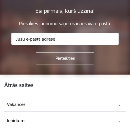
Esi pirmais, kurš uzzina!
Piesakies jaunumu saņemšanai savā e-pastā.
Kājene
Ātrās saites
Vakances
Iepirkumi