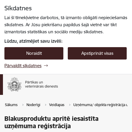
Pāriet uz lapas saturu
Sīkdatnes
Spied
lai meklētu
Enter
Lai šī tīmekļvietne darbotos, tā izmanto obligāti nepieciešamās
sīkdatnes. Ar Jūsu piekrišanu papildus šajā vietnē var tikt
izmantotas statistikas un sociālo mediju sīkdatnes.
Lūdzu, atzīmējiet savu izvēli:
Noraidīt
Apstiprināt visas
Pārvaldīt sīkdatnes
Sākums
Noderīgi
Veidlapas
Uzņēmuma/ objekta reģistrācija un 
Blakusproduktu apritē iesaistīta
uzņēmuma reģistrācija