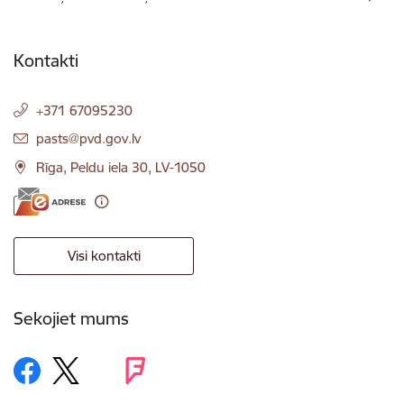
Kontakti
+371 67095230
E-pasts:
pasts@pvd.gov.lv
Rīga, Peldu iela 30, LV-1050
Visi kontakti
Sekojiet mums