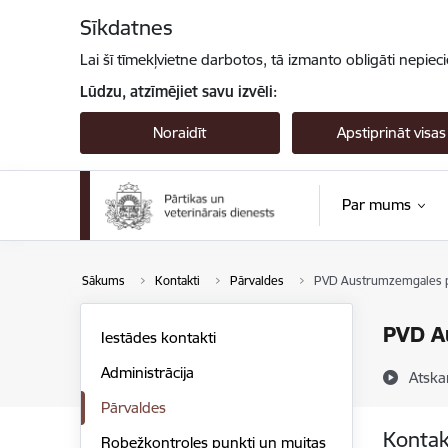
Pāriet uz lapas saturu
Sīkdatnes
Lai šī tīmekļvietne darbotos, tā izmanto obligāti nepiec
Lūdzu, atzīmējiet savu izvēli:
Noraidīt
Apstiprināt visas
Par mums
Sākums
Kontakti
Pārvaldes
PVD Austrumzemgales p
PVD A
Iestādes kontakti
Administrācija
Atska
Pārvaldes
Kontak
Robežkontroles punkti un muitas