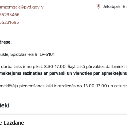
ts:
Jēkabpils, B
umzemgale@pvd.gov.lv
 65235466
 65231695
adrese:
ukle, Spīdolas iela 9, LV-5101
darba laiks ir no plkst. 8.30-17.00. Šajā laikā pārvaldes darbinieki 
meklējuma sazināties ar pārvaldi un vienoties par apmeklējuma
apmeklētāju pieņemšanas laiki ir otrdienās no 13.00-17.00 un cetur
ieki
e Lazdāne