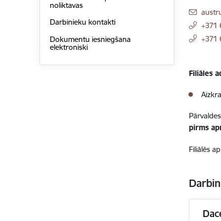
noliktavas
E-pas
austr
Darbinieku kontakti
+371
+371
Dokumentu iesniegšana
elektroniski
Filiāles 
Aizkra
Pārvaldes 
pirms ap
Filiālēs 
Darbin
Dac