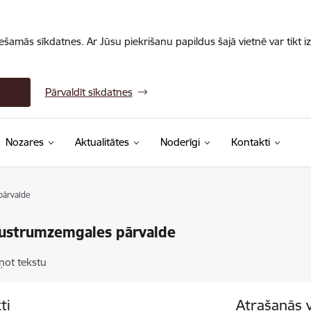
iešamās sīkdatnes. Ar Jūsu piekrišanu papildus šajā vietnē var tikt i
Pārvaldīt sīkdatnes
Nozares
Aktualitātes
Noderīgi
Kontakti
ārvalde
ustrumzemgales pārvalde
ņot tekstu
ti
Atrašanās 