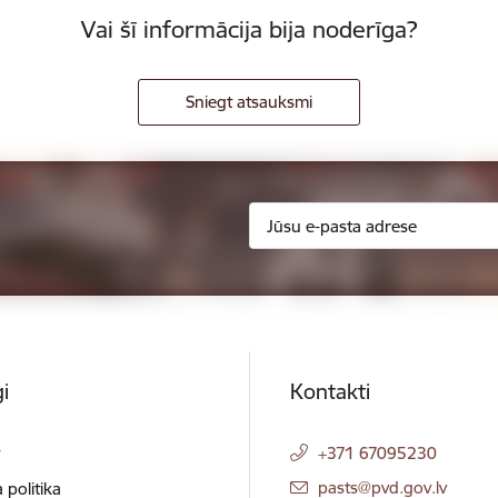
Vai šī informācija bija noderīga?
Sniegt atsauksmi
i
Kontakti
t
+371 67095230
E-pasts:
pasts@pvd.gov.lv
 politika