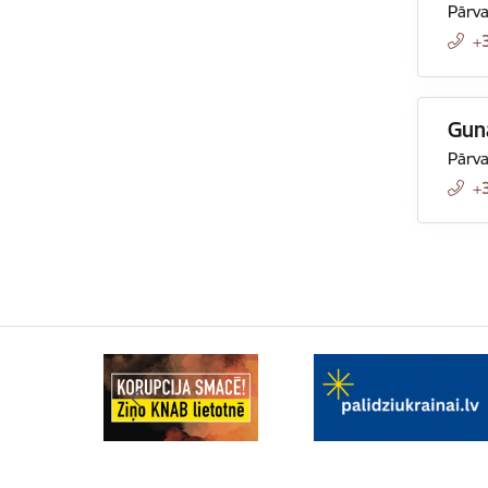
Pārva
+
Gun
Pārva
+