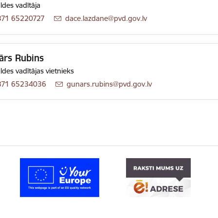
ldes vadītāja
371 65220727
E-pasts:
dace.lazdane@pvd.gov.lv
ārs Rubins
ldes vadītājas vietnieks
371 65234036
E-pasts:
gunars.rubins@pvd.gov.lv