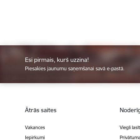
Esi pirmais, kurš uzzina!
Piesakies jaunumu saņemšanai savā e-pastā.
Kājene
Ātrās saites
Noderīg
Vakances
Viegli lasī
Iepirkumi
Privātuma