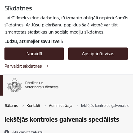
Pāriet uz lapas saturu
Sīkdatnes
Spied
lai meklētu
Enter
Lai šī tīmekļvietne darbotos, tā izmanto obligāti nepieciešamās
sīkdatnes. Ar Jūsu piekrišanu papildus šajā vietnē var tikt
izmantotas statistikas un sociālo mediju sīkdatnes.
Lūdzu, atzīmējiet savu izvēli:
Noraidīt
Apstiprināt visas
Pārvaldīt sīkdatnes
Sākums
Kontakti
Administrācija
Iekšējās kontroles galvenais spe
Iekšējās kontroles galvenais speciālists
Atskaņot tekstu