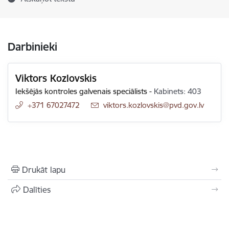
Darbinieki
Viktors Kozlovskis
Iekšējās kontroles galvenais speciālists
-
Kabinets: 403
+371 67027472
E-pasts:
viktors.kozlovskis@pvd.gov.lv
Drukāt lapu
Dalīties