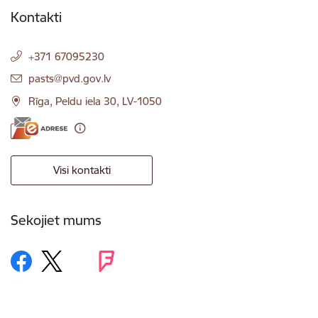
Kontakti
+371 67095230
E-pasts:
pasts@pvd.gov.lv
Rīga, Peldu iela 30, LV-1050
Visi kontakti
Sekojiet mums