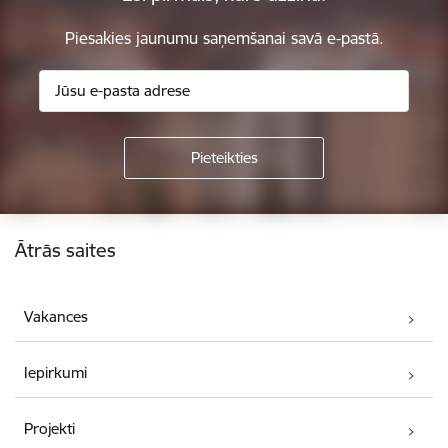
Piesakies jaunumu saņemšanai savā e-pastā.
Kājene
Ātrās saites
Vakances
Iepirkumi
Projekti