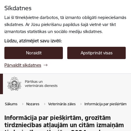
Pāriet uz lapas saturu
Sīkdatnes
Spied
lai meklētu
Enter
Lai šī tīmekļvietne darbotos, tā izmanto obligāti nepieciešamās
sīkdatnes. Ar Jūsu piekrišanu papildus šajā vietnē var tikt
izmantotas statistikas un sociālo mediju sīkdatnes.
Lūdzu, atzīmējiet savu izvēli:
Noraidīt
Apstiprināt visas
Pārvaldīt sīkdatnes
Sākums
Nozares
Veterinārās zāles
Informācija par piešķirtām, g
Informācija par piešķirtām, grozītām
tirdzniecības atļaujām un citām izmaiņām