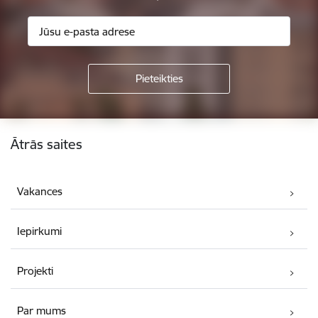
Kājene
Ātrās saites
Vakances
Iepirkumi
Projekti
Par mums