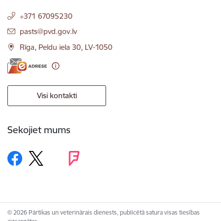
+371 67095230
E-pasts:
pasts@pvd.gov.lv
Rīga, Peldu iela 30, LV-1050
Visi kontakti
Sekojiet mums
© 2026 Pārtikas un veterinārais dienests, publicētā satura visas tiesības