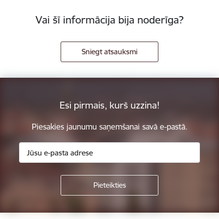
Vai šī informācija bija noderīga?
Sniegt atsauksmi
Esi pirmais, kurš uzzina!
Piesakies jaunumu saņemšanai savā e-pastā.
Kājene