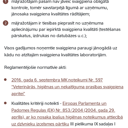
mājražotājam pašam nav jāveic svaigpiena obligātā
kontrole, tomēr savstarpējā līgumā ar uzņēmumu,
jānosaka svaigpiena kvalitātes rādītājiem;
mājražotājam ir tiesības pieprasīt no uzņēmuma
apliecinājumu par iepirktā svaigpiena kvalitāti (testēšanas
pārskatus, izdrukas no datubāzes u.c.);
Visos gadījumos noņemtie svaigpiena paraugi jānogādā uz
kādu no atzītajām svaigpiena kvalitātes laboratorijām.
Reglamentējošie normatīvie akti:
2016. gada 6. septembra MK noteikumi Nr. 597
“Veterinārās, higiēnas un nekaitīguma prasības svaigpiena
apritei”
Kvalitātes kritēriji noteikti -
Eiropas Parlamenta un
Padomes Regulas (EK) Nr. 853/2004 (2004. gada 29.
aprīlis), ar ko nosaka īpašus higiēnas noteikumus attiecībā
uz dzīvnieku izcelsmes pārtiku
III pielikuma IX sadaļas I