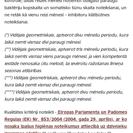
kontrole, divas reizes mēnesī noņemot obligāto paraugu
baktēriju kopskaita un somatisko šūnu skaita noteikšanai, un
ne retāk kā vienu reizi mēnesī – inhibitoru klātbūtnes
noteikšanai.
(*) Vidējais ģeometriskais, aptverot divu mēnešu periodu, kura
laikā ņemti vismaz divi paraugi mēnesī.
(**) Vidējais ģeometriskais, aptverot trīs mēnešu periodu, kura
laikā ņemts vismaz viens paraugs mēnesī, ja vien kompetentā
iestāde nenosaka citu metodi, lai ievērotu ražošanas līmeņa
sezonas atšķirības.
(***) Vidējais ģeometriskais, aptverot divu mēnešu periodu,
kura laikā ņemti vismaz divi paraugi mēnesī.
(****) Vidējais ģeometriskais, aptverot divu mēnešu periodu,
kura laikā ņemti vismaz divi paraugi mēnesī.
Kvalitātes kritēriji noteikti -
Eiropas Parlamenta un Padomes
Regulas (EK) Nr. 853/2004 (2004. gada 29. aprīlis), ar ko
nosaka īpašus higiēnas noteikumus attiecībā uz dzīvnieku