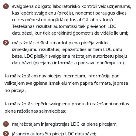
svaigpiena obligāto laboratorisko kontroli veic uzņēmums,
kas iepērk svaigpienu (pircējs), noņemot paraugus divas
reizes mēnesī un nogādājot tos atzītā laboratorijā.
Testēšanas rezultāti automātiski tiek pievienoti LDC
datubāzei, kur tiek aprēķināti ģeometriskie vidējie lielumi;
mājražotājs drīkst izmantot piena pircēja veikto
izmeklējumu rezultātus, iepazīstoties ar tiem LDC datu
bāzē. LDC piešķir svaigpiena ražotājam autorizētu pieeju
datubāzei (pieejama informācija par savu ganāmpulku).
Ja mājražotājam nav pieejas internetam, informāciju par
veiktajiem svaigpiena izmeklējumiem papīra formātā, jāprasa
no pircēja.
Ja mājražotājs iepērk svaigpienu produktu ražošanai no citas
piena ražošanas saimniecības:
mājražotājam ir jāreģistrējas LDC kā piena pircējam;
jāsaņem autorizēta pieeja LDC datubāzei;