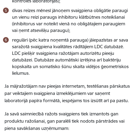
kontroles laboratorijas);
divas reizes mēnesī jānoņem svaigpiena obligātie paraugi
un vienu reizi paraugs inhibitoru klātbūtnes noteikšanai
(inhibitorus var noteikt vienā no obligātajiem paraugiem
vai ņemt atsevišķu paraugu);
regulāri (pēc katra noņemtā parauga) jāiepazīstas ar sava
saražotā svaigpiena kvalitātes rādītājiem LDC datubāzē.
LDC piešķir svaigpiena ražotājam autorizētu pieeju
datubāzei. Datubāze automātiski izrēķina arī baktēriju
kopskaita un somatisko šūnu skaita vidējos ģeometriskos
lielumus.
Ja mājražotājam nav pieejas internetam, testēšanas pārskatus
par veiktajiem svaigpiena izmeklējumiem var saņemt
laboratorijā papīra formātā, iespējams tos izsūtīt arī pa pastu.
Ja savā saimniecībā ražots svaigpiens tiek izmantots gan
produktu ražošanai, gan paralēli tiek nodots pārstrādes vai
piena savākšanas uzņēmumam: