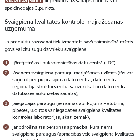
izcelsmes pārtiku
III pielikuma IX sadaļas I nodaļas III
apakšnodaļas 3.punktā.
Svaigpiena kvalitātes kontrole mājražošanas
uzņēmumā
Ja produktu ražošanai tiek izmantots savā saimniecībā ražots
govs vai citu sugu dzīvnieku svaigpiens:
jāreģistrējas Lauksaimniecības datu centrā (LDC);
jāsaņem svaigpiena paraugu marķēšanas uzlīmes (tās var
saņemt pēc pieprasījuma datu centrā, datu centra
reģionālajā struktūrvienībā vai izdrukāt no datu centra
datubāzes autorizētās sadaļas);
jāiegādājas paraugu ņemšanas aprīkojums – stobriņi,
pipetes, u.c. (tos var iegādāties svaigpiena kvalitātes
kontroles laboratorijās, skat. zemāk);
jānodrošina tās personas apmācība, kura ņems
svaigpiena paraugus (apmācības veic svaigpiena kvalitātes