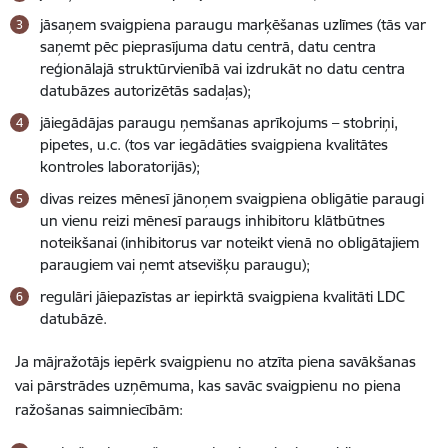
jāsaņem svaigpiena paraugu marķēšanas uzlīmes (tās var
saņemt pēc pieprasījuma datu centrā, datu centra
reģionālajā struktūrvienībā vai izdrukāt no datu centra
datubāzes autorizētās sadaļas);
jāiegādājas paraugu ņemšanas aprīkojums – stobriņi,
pipetes, u.c. (tos var iegādāties svaigpiena kvalitātes
kontroles laboratorijās);
divas reizes mēnesī jānoņem svaigpiena obligātie paraugi
un vienu reizi mēnesī paraugs inhibitoru klātbūtnes
noteikšanai (inhibitorus var noteikt vienā no obligātajiem
paraugiem vai ņemt atsevišķu paraugu);
regulāri jāiepazīstas ar iepirktā svaigpiena kvalitāti LDC
datubāzē.
Ja mājražotājs iepērk svaigpienu no atzīta piena savākšanas
vai pārstrādes uzņēmuma, kas savāc svaigpienu no piena
ražošanas saimniecībām: