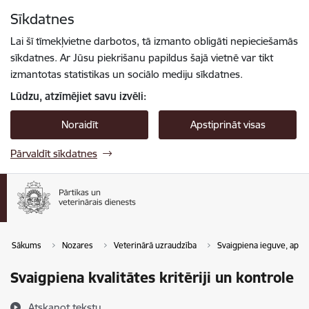
Pāriet uz lapas saturu
Sīkdatnes
Spied
lai meklētu
Enter
Lai šī tīmekļvietne darbotos, tā izmanto obligāti nepieciešamās
sīkdatnes. Ar Jūsu piekrišanu papildus šajā vietnē var tikt
izmantotas statistikas un sociālo mediju sīkdatnes.
Lūdzu, atzīmējiet savu izvēli:
Noraidīt
Apstiprināt visas
Pārvaldīt sīkdatnes
Sākums
Nozares
Veterinārā uzraudzība
Svaigpiena ieguve, apstr
Svaigpiena kvalitātes kritēriji un kontrole
Atskaņot tekstu