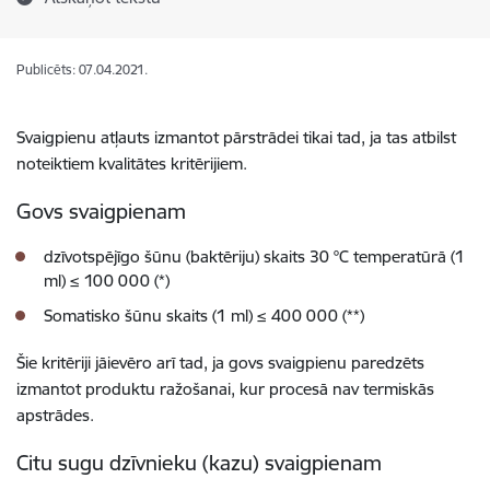
Publicēts: 07.04.2021.
Svaigpienu atļauts izmantot pārstrādei tikai tad, ja tas atbilst
noteiktiem kvalitātes kritērijiem.
Govs svaigpienam
dzīvotspējīgo šūnu (baktēriju) skaits 30 °C temperatūrā (1
ml) ≤ 100 000 (*)
Somatisko šūnu skaits (1 ml) ≤ 400 000 (**)
Šie kritēriji jāievēro arī tad, ja govs svaigpienu paredzēts
izmantot produktu ražošanai, kur procesā nav termiskās
apstrādes.
Citu sugu dzīvnieku (kazu) svaigpienam