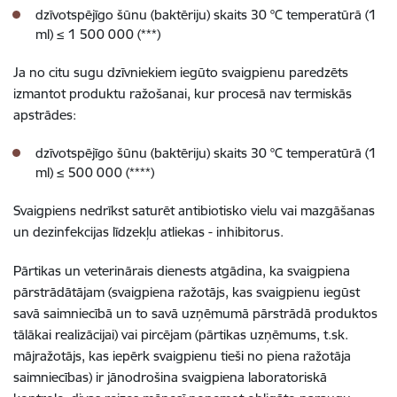
dzīvotspējīgo šūnu (baktēriju) skaits 30 °C temperatūrā (1
ml) ≤ 1 500 000 (***)
Ja no citu sugu dzīvniekiem iegūto svaigpienu paredzēts
izmantot produktu ražošanai, kur procesā nav termiskās
apstrādes:
dzīvotspējīgo šūnu (baktēriju) skaits 30 °C temperatūrā (1
ml) ≤ 500 000 (****)
Svaigpiens nedrīkst saturēt antibiotisko vielu vai mazgāšanas
un dezinfekcijas līdzekļu atliekas - inhibitorus.
Pārtikas un veterinārais dienests atgādina, ka svaigpiena
pārstrādātājam (svaigpiena ražotājs, kas svaigpienu iegūst
savā saimniecībā un to savā uzņēmumā pārstrādā produktos
tālākai realizācijai) vai pircējam (pārtikas uzņēmums, t.sk.
mājražotājs, kas iepērk svaigpienu tieši no piena ražotāja
saimniecības) ir jānodrošina svaigpiena laboratoriskā