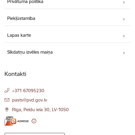
Privātuma politika
Piekļūstamība
Lapas karte
Sīkdatņu izvēles maiņa
Kontakti
+371 67095230
E-pasts:
pasts@pvd.gov.lv
Rīga, Peldu iela 30, LV-1050