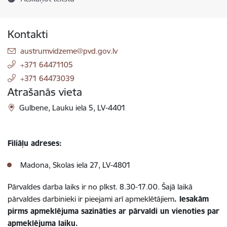
Kontakti
E-pasts:
austrumvidzeme@pvd.gov.lv
+371 64471105
+371 64473039
Atrašanās vieta
Gulbene, Lauku iela 5, LV-4401
Filiāļu adreses:
Madona, Skolas iela 27, LV-4801
Pārvaldes darba laiks ir no plkst. 8.30-17.00. Šajā laikā
pārvaldes darbinieki ir pieejami arī apmeklētājiem
. Iesakām
pirms apmeklējuma sazināties ar pārvaldi un vienoties par
apmeklējuma laiku.