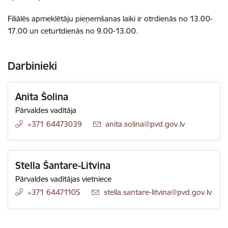
Filiālēs apmeklētāju pieņemšanas laiki ir otrdienās no 13.00-
17.00 un ceturtdienās no 9.00-13.00.
Darbinieki
Anita Šolina
Pārvaldes vadītāja
+371 64473039
E-pasts:
anita.solina@pvd.gov.lv
Stella Šantare-Litvina
Pārvaldes vadītājas vietniece
+371 64471105
E-pasts:
stella.santare-litvina@pvd.gov.lv