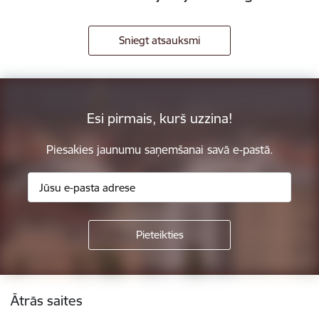
Sniegt atsauksmi
Esi pirmais, kurš uzzina!
Piesakies jaunumu saņemšanai savā e-pastā.
Kājene
Ātrās saites