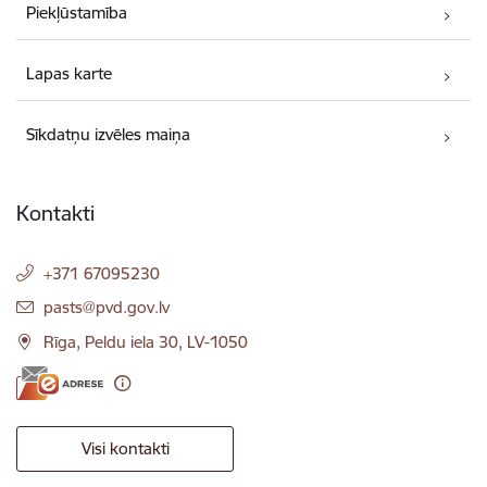
Piekļūstamība
Lapas karte
Sīkdatņu izvēles maiņa
Kontakti
+371 67095230
E-pasts:
pasts@pvd.gov.lv
Rīga, Peldu iela 30, LV-1050
Visi kontakti