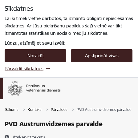
Pāriet uz lapas saturu
Sīkdatnes
Spied
lai meklētu
Enter
Lai šī tīmekļvietne darbotos, tā izmanto obligāti nepieciešamās
sīkdatnes. Ar Jūsu piekrišanu papildus šajā vietnē var tikt
izmantotas statistikas un sociālo mediju sīkdatnes.
Lūdzu, atzīmējiet savu izvēli:
Noraidīt
Apstiprināt visas
Pārvaldīt sīkdatnes
Sākums
Kontakti
Pārvaldes
PVD Austrumvidzemes pārvalde
PVD Austrumvidzemes pārvalde
Atskaņot tekstu