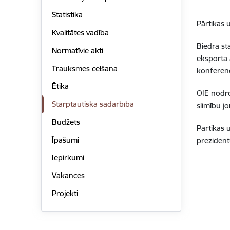
Statistika
Pārtikas u
Kvalitātes vadība
Biedra sta
Normatīvie akti
eksporta 
Trauksmes celšana
konferenc
Ētika
OIE nodro
Starptautiskā sadarbība
slimību j
Budžets
Pārtikas 
Īpašumi
prezident
Iepirkumi
Vakances
Projekti