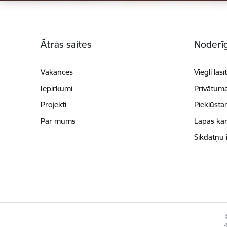
Kājene
Ātrās saites
Noderīg
Vakances
Viegli lasī
Iepirkumi
Privātuma
Projekti
Piekļūsta
Par mums
Lapas kar
Sīkdatņu 
©