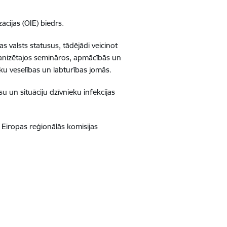
ācijas (OIE) biedrs.
as valsts statusus, tādējādi veicinot
rganizētajos semināros, apmācībās un
ku veselības un labturības jomās.
 un situāciju dzīvnieku infekcijas
r Eiropas reģionālās komisijas