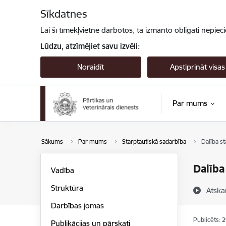
Pāriet uz lapas saturu
Sīkdatnes
Lai šī tīmekļvietne darbotos, tā izmanto obligāti nepiec
Lūdzu, atzīmējiet savu izvēli:
Noraidīt
Apstiprināt visas
Par mums
Sākums
Par mums
Starptautiskā sadarbība
Dalība st
Dalība
Vadība
Struktūra
Atska
Darbības jomas
Publicēts: 
Publikācijas un pārskati