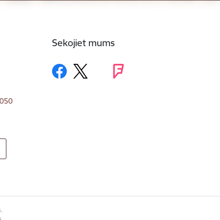
Sekojiet mums
1050
.
s.