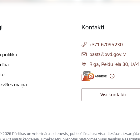
i
Kontakti
t
+371 67095230
E-pasts:
pasts@pvd.gov.lv
 politika
Rīga, Peldu iela 30, LV-
mība
te
izvēles maiņa
Visi kontakti
© 2026 Pārtikas un veterinārais dienests, publicētā satura visas tiesības aizsargātas
 2020 Valsts kanceleja, Tīmekļvietņu vienotās platformas visas tiesības aizsargāta