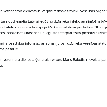
n veterinārais dienests ir Starptautiskās dzīvnieku veselības organiz
tuss dod iespēju Latvijai iegūt no dzīvnieku infekcijas slimībām brīv
aktivitātes, kā arī rada iespēju PVD speciālistiem piedalīties OIE o
ēs, papildinot zināšanas un iegūstot starptautisko pieredzi dzīvnie
šina pastāvīgu informācijas apmaiņu par dzīvnieku veselības statusu
omā pasaulē.
un veterinārā dienesta ģenerāldirektors Māris Balodis ir ievēlēts pa
u.