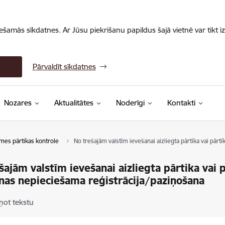
iešamās sīkdatnes. Ar Jūsu piekrišanu papildus šajā vietnē var tikt i
Pārvaldīt sīkdatnes
Nozares
Aktualitātes
Noderīgi
Kontakti
mes pārtikas kontrole
No trešajām valstīm ievešanai aizliegta pārtika vai pār
šajām valstīm ievešanai aizliegta pārtika vai 
nas nepieciešama reģistrācija/paziņošana
ņot tekstu