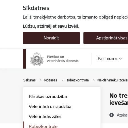
Pāriet uz lapas saturu
Sīkdatnes
Lai šī tīmekļvietne darbotos, tā izmanto obligāti nepiec
Lūdzu, atzīmējiet savu izvēli:
Noraidīt
Apstiprināt visas
Par mums
Sākums
Nozares
Robežkontrole
Ne-dzīvnieku izcels
No tre
Pārtikas uzraudzība
ieveša
Veterinārā uzraudzība
Atska
Veterinārās zāles
Robežkontrole