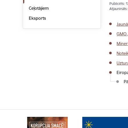
Publicēts: 
Ceļotājiem
Atjaunināts
Eksports
Jaunā
ĢMO, 
Miner
Noteik
Uztura
Eiropa
Pā