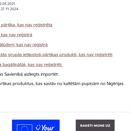
12.04.2021.
: 27.11.2024.
 pārtika, kas nav reģistrēta
kas nav reģistrā
ālūdeņi, kas nav reģistrā
tās grupās ietilpstoši pārtikas produkti, kas nav reģistrēti
 bagātinātāji, kas nav reģistrēti
s Savienībā aizliegts importēt:
rtikas produktus, kas sastāv no kaltētām pupiņām no Nigērijas.