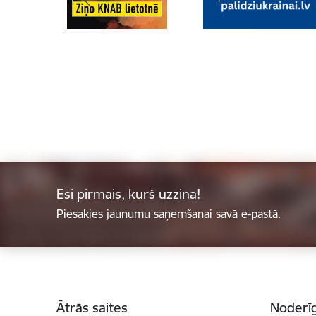
Esi pirmais, kurš uzzina!
Piesakies jaunumu saņemšanai savā e-pastā.
Kājene
Ātrās saites
Noderīg