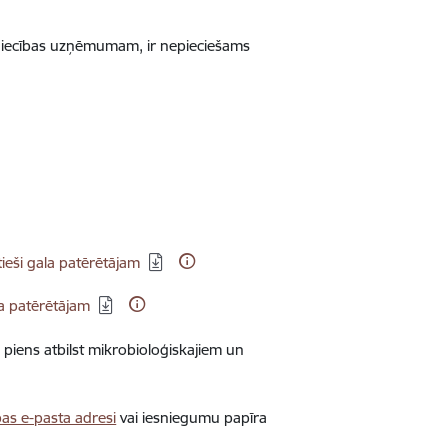
dzniecības uzņēmumam, ir nepieciešams
tieši gala patērētājam
la patērētājam
 piens atbilst mikrobioloģiskajiem un
as e-pasta adresi
vai iesniegumu papīra