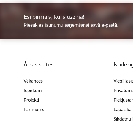
Esi pirmais, kurš uzzina!
Piesakies jaunumu saņemšanai savā e-pastā.
Kājene
Ātrās saites
Noderīg
Vakances
Viegli lasī
Iepirkumi
Privātuma
Projekti
Piekļūsta
Par mums
Lapas kar
Sīkdatņu 