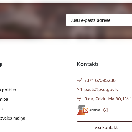
i
Kontakti
t
+371 67095230
E-pasts:
pasts@pvd.gov.lv
 politika
Rīga, Peldu iela 30, LV-
mība
te
izvēles maiņa
Visi kontakti