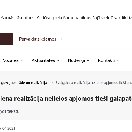
iešamās sīkdatnes. Ar Jūsu piekrišanu papildus šajā vietnē var tikt i
Pārvaldīt sīkdatnes
Nozares
Aktualitātes
Noderīgi
Kontakti
eguve, apstrāde un realizācija
Svaigpiena realizācija nelielos apjomos tieši ga
iena realizācija nelielos apjomos tieši galapa
ņot tekstu
07.04.2021.