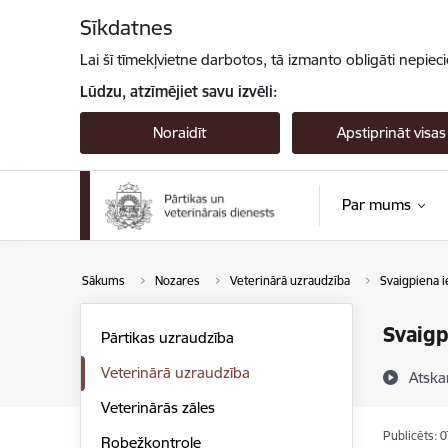
Pāriet uz lapas saturu
Sīkdatnes
Lai šī tīmekļvietne darbotos, tā izmanto obligāti nepiec
Lūdzu, atzīmējiet savu izvēli:
Noraidīt
Apstiprināt visas
Par mums
Sākums
Nozares
Veterinārā uzraudzība
Svaigpiena i
Svaigp
Pārtikas uzraudzība
Veterinārā uzraudzība
Atska
Veterinārās zāles
Publicēts: 
Robežkontrole