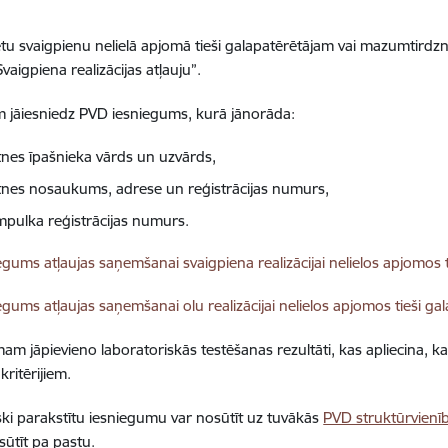
zētu svaigpienu nelielā apjomā tieši galapatērētājam vai mazumtir
vaigpiena realizācijas atļauju”.
 jāiesniedz PVD iesniegums, kurā jānorāda:
tnes īpašnieka vārds un uzvārds,
tnes nosaukums, adrese un reģistrācijas numurs,
pulka reģistrācijas numurs.
dēt:
egums atļaujas saņemšanai svaigpiena realizācijai nelielos apjomos 
dēt:
egums atļaujas saņemšanai olu realizācijai nelielos apjomos tieši ga
am jāpievieno laboratoriskās testēšanas rezultāti, kas apliecina, ka
 kritērijiem.
ski parakstītu iesniegumu var nosūtīt uz tuvākās
PVD struktūrvienīb
ūtīt pa pastu.