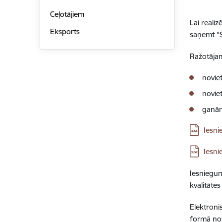
Ceļotājiem
Lai reali
Eksports
saņemt “S
Ražotājam
novie
novie
ganām
Lejupielā
Iesni
Lejupielā
Iesni
Iesniegum
kvalitātes
Elektroni
formā nos