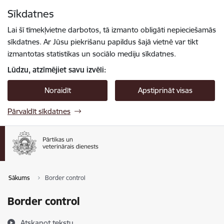
Pāriet uz lapas saturu
Sīkdatnes
Spied
lai meklētu
Enter
Lai šī tīmekļvietne darbotos, tā izmanto obligāti nepieciešamās
sīkdatnes. Ar Jūsu piekrišanu papildus šajā vietnē var tikt
izmantotas statistikas un sociālo mediju sīkdatnes.
Lūdzu, atzīmējiet savu izvēli:
Noraidīt
Apstiprināt visas
Pārvaldīt sīkdatnes
Sākums
Border control
Border control
Atskaņot tekstu