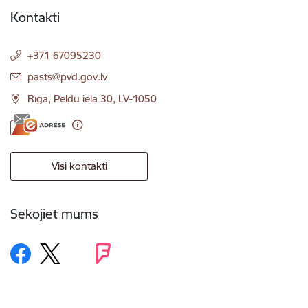
Kontakti
+371 67095230
E-pasts:
pasts@pvd.gov.lv
Rīga, Peldu iela 30, LV-1050
Visi kontakti
Sekojiet mums