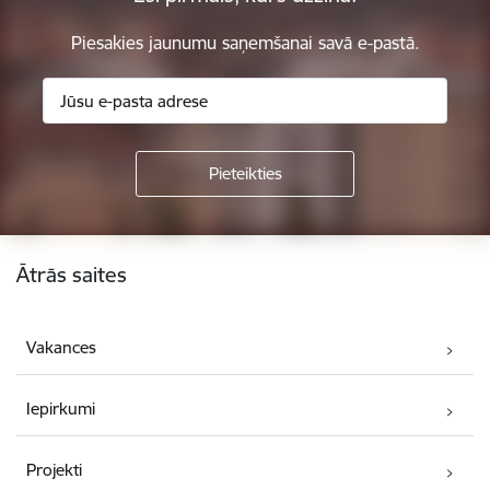
Piesakies jaunumu saņemšanai savā e-pastā.
Kājene
Ātrās saites
Vakances
Iepirkumi
Projekti