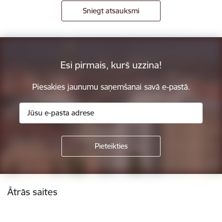
Sniegt atsauksmi
Esi pirmais, kurš uzzina!
Piesakies jaunumu saņemšanai savā e-pastā.
Kājene
Ātrās saites