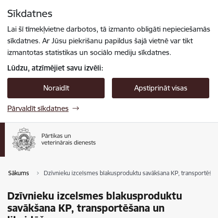
Pāriet uz lapas saturu
Sīkdatnes
Spied
lai meklētu
Enter
Lai šī tīmekļvietne darbotos, tā izmanto obligāti nepieciešamās
sīkdatnes. Ar Jūsu piekrišanu papildus šajā vietnē var tikt
izmantotas statistikas un sociālo mediju sīkdatnes.
Lūdzu, atzīmējiet savu izvēli:
Noraidīt
Apstiprināt visas
Pārvaldīt sīkdatnes
Sākums
Dzīvnieku izcelsmes blakusproduktu savākšana KP, transportēšan
Dzīvnieku izcelsmes blakusproduktu
savākšana KP, transportēšana un