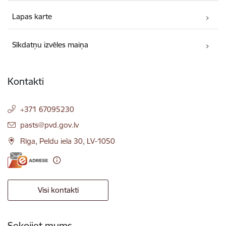
Lapas karte
Sīkdatņu izvēles maiņa
Kontakti
+371 67095230
E-pasts:
pasts@pvd.gov.lv
Rīga, Peldu iela 30, LV-1050
Visi kontakti
Sekojiet mums