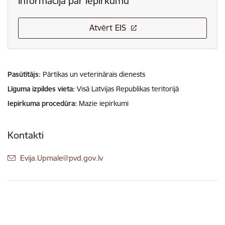
Informācija par iepirkumu
Atvērt EIS
Pasūtītājs
Pārtikas un veterinārais dienests
Līguma izpildes vieta
Visā Latvijas Republikas teritorijā
Iepirkuma procedūra
Mazie iepirkumi
Kontakti
E-pasts:
Evija.Upmale@pvd.gov.lv