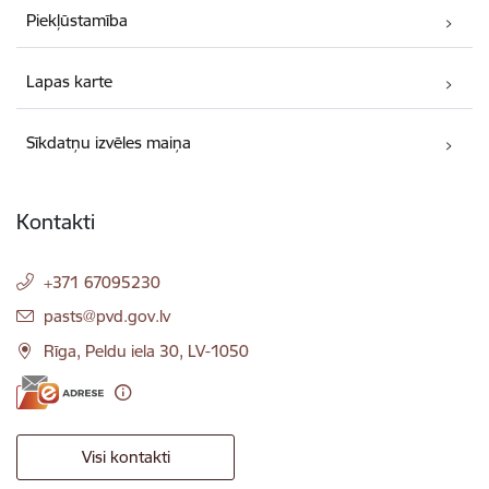
Piekļūstamība
Lapas karte
Sīkdatņu izvēles maiņa
Kontakti
+371 67095230
E-pasts:
pasts@pvd.gov.lv
Rīga, Peldu iela 30, LV-1050
Visi kontakti