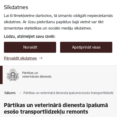
Pāriet uz lapas saturu
Sīkdatnes
Spied
lai meklētu
Enter
Lai šī tīmekļvietne darbotos, tā izmanto obligāti nepieciešamās
sīkdatnes. Ar Jūsu piekrišanu papildus šajā vietnē var tikt
izmantotas statistikas un sociālo mediju sīkdatnes.
Lūdzu, atzīmējiet savu izvēli:
Noraidīt
Apstiprināt visas
Pārvaldīt sīkdatnes
Sākums
Pārtikas un veterinārā dienesta īpašumā esošo transportlīdzekļu
Pārtikas un veterinārā dienesta īpašumā
esošo transportlīdzekļu remonts