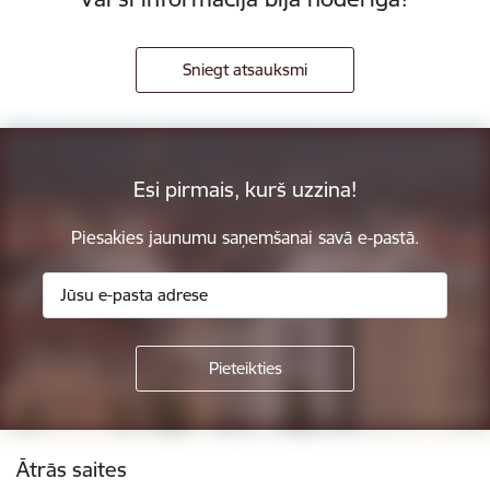
Sniegt atsauksmi
Esi pirmais, kurš uzzina!
Piesakies jaunumu saņemšanai savā e-pastā.
Kājene
Ātrās saites