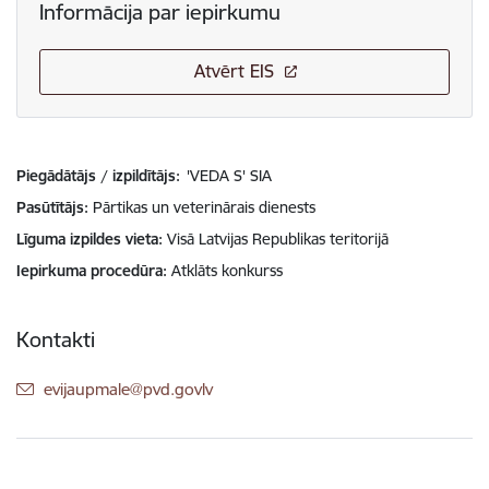
Informācija par iepirkumu
Atvērt EIS
Piegādātājs / izpildītājs:
'VEDA S' SIA
Pasūtītājs
Pārtikas un veterinārais dienests
Līguma izpildes vieta
Visā Latvijas Republikas teritorijā
Iepirkuma procedūra
Atklāts konkurss
Kontakti
E-pasts:
evijaupmale@pvd.govlv