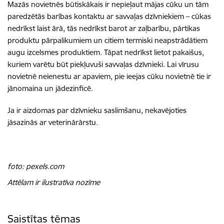
Mazās novietnēs būtiskākais ir nepieļaut mājas cūku un tām
paredzētās barības kontaktu ar savvaļas dzīvniekiem – cūkas
nedrīkst laist ārā, tās nedrīkst barot ar zaļbarību, pārtikas
produktu pārpalikumiem un citiem termiski neapstrādātiem
augu izcelsmes produktiem. Tāpat nedrīkst lietot pakaišus,
kuriem varētu būt piekļuvuši savvaļas dzīvnieki. Lai vīrusu
novietnē neienestu ar apaviem, pie ieejas cūku novietnē tie ir
jānomaina un jādezinficē.
Ja ir aizdomas par dzīvnieku saslimšanu, nekavējoties
jāsazinās ar veterinārārstu.
foto: pexels.com
Attēlam ir ilustratīva nozīme
Saistītas tēmas