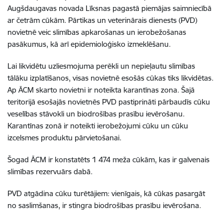
Augšdaugavas novada Līksnas pagastā piemājas saimniecībā
ar četrām cūkām. Pārtikas un veterinārais dienests (PVD)
novietnē veic slimības apkarošanas un ierobežošanas
pasākumus, kā arī epidemioloģisko izmeklēšanu.
Lai likvidētu uzliesmojuma perēkli un nepieļautu slimības
tālāku izplatīšanos, visas novietnē esošās cūkas tiks likvidētas.
Ap ĀCM skarto novietni ir noteikta karantīnas zona. Šajā
teritorijā esošajās novietnēs PVD pastiprināti pārbaudīs cūku
veselības stāvokli un biodrošības prasību ievērošanu.
Karantīnas zonā ir noteikti ierobežojumi cūku un cūku
izcelsmes produktu pārvietošanai.
Šogad ĀCM ir konstatēts 1 474 meža cūkām, kas ir galvenais
slimības rezervuārs dabā.
PVD atgādina cūku turētājiem: vienīgais, kā cūkas pasargāt
no saslimšanas, ir stingra biodrošības prasību ievērošana.