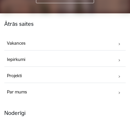
Kājene
Ātrās saites
Vakances
Iepirkumi
Projekti
Par mums
Noderīgi