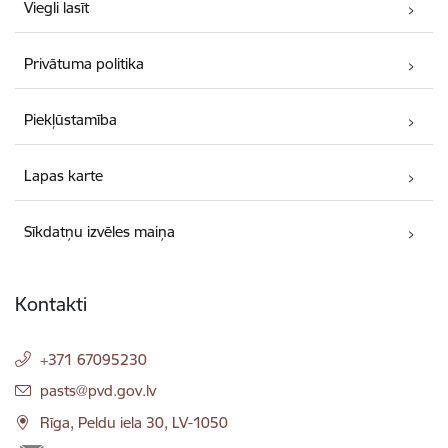
Viegli lasīt
Privātuma politika
Piekļūstamība
Lapas karte
Sīkdatņu izvēles maiņa
Kontakti
+371 67095230
E-pasts:
pasts@pvd.gov.lv
Rīga, Peldu iela 30, LV-1050