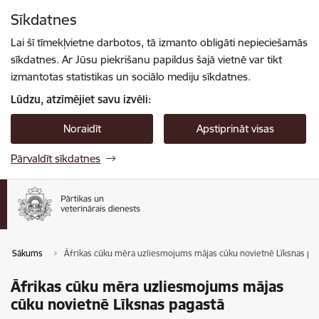
Pāriet uz lapas saturu
Sīkdatnes
Spied
lai meklētu
Enter
Lai šī tīmekļvietne darbotos, tā izmanto obligāti nepieciešamās
sīkdatnes. Ar Jūsu piekrišanu papildus šajā vietnē var tikt
izmantotas statistikas un sociālo mediju sīkdatnes.
Lūdzu, atzīmējiet savu izvēli:
Noraidīt
Apstiprināt visas
Pārvaldīt sīkdatnes
Sākums
Āfrikas cūku mēra uzliesmojums mājas cūku novietnē Līksnas pa
Āfrikas cūku mēra uzliesmojums mājas
cūku novietnē Līksnas pagastā