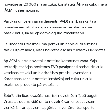
novietnē ar 20 000 mājas cūku, konstatēts Āfrikas cūku mēra
(ĀCM) uzliesmojums.
Pārtikas un veterinārais dienests (PVD) slimības skartajā
novietnē veic slimības apkarošanas un ierobežošanas
pasākumus, kā arī epidemioloģisko izmeklēšanu.
Lai likvidētu uzliesmojuma perēkli un nepieļautu slimības
tālāku izplatīšanos, visas novietnē esošās cūkas tiks likvidētas.
Ap ĀCM skarto novietni ir noteikta karantīnas zona. Šajā
teritorijā esošajās novietnēs PVD pastiprināti pārbaudīs cūku
veselības stāvokli un biodrošības prasību ievērošanu.
Karantīnas zonā ir noteikti ierobežojumi cūku un cūku
izcelsmes produktu pārvietošanai.
Šobrīd slimības ievazāšanas riski novietnēs ir īpaši augsti –
vīruss atrodams vidē un to novietnē var ienest pavisam
vienkārši – ar apaviem, apģērbu, inventāru, transportu.