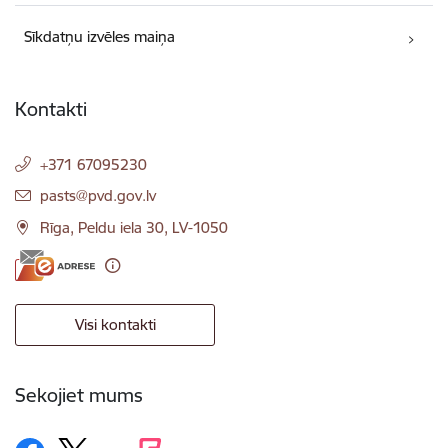
Sīkdatņu izvēles maiņa
Kontakti
+371 67095230
E-pasts:
pasts@pvd.gov.lv
Rīga, Peldu iela 30, LV-1050
Visi kontakti
Sekojiet mums