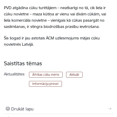
PVD atgādina cūku turētājiem – neatkarīgi no tā, cik liela ir
cūku novietne – maza kūtiņa ar vienu vai divām cūkām, vai
liela komerciāla novietne – vienīgais kā cūkas pasargāt no
saslimšanas, ir stingra biodrošības prasību ievērošana.
Šis šogad ir jau astotais ĀCM uzliesmojums mājas cūku
novietnēs Latvijā.
Saistītas tēmas
Aktualitātes:
Āfrikas cūku mēris
Aktuāli
Informācija presei
Drukāt lapu