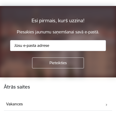
Esi pirmais, kurš uzzina!
Piesakies jaunumu saņemšanai savā e-pastā.
Kājene
Ātrās saites
Vakances