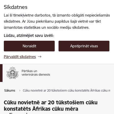
Pāriet uz lapas saturu
Sīkdatnes
Spied
lai meklētu
Enter
Lai šī tīmekļvietne darbotos, tā izmanto obligāti nepieciešamās
sīkdatnes. Ar Jūsu piekrišanu papildus šajā vietnē var tikt
izmantotas statistikas un sociālo mediju sīkdatnes.
Lūdzu, atzīmējiet savu izvēli:
Noraidīt
Apstiprināt visas
Pārvaldīt sīkdatnes
Sākums
Cūku novietnē ar 20 tūkstošiem cūku konstatēts Āfrikas cūku m
Cūku novietnē ar 20 tūkstošiem cūku
konstatēts Āfrikas cūku mēra