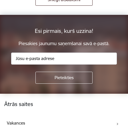
Esi pirmais, kurš uzzina!
Piesakies jaunumu saņemšanai savā e-pastā.
Kājene
Ātrās saites
Vakances