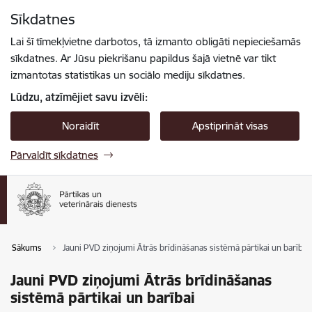
Pāriet uz lapas saturu
Sīkdatnes
Spied
lai meklētu
Enter
Lai šī tīmekļvietne darbotos, tā izmanto obligāti nepieciešamās
sīkdatnes. Ar Jūsu piekrišanu papildus šajā vietnē var tikt
izmantotas statistikas un sociālo mediju sīkdatnes.
Lūdzu, atzīmējiet savu izvēli:
Noraidīt
Apstiprināt visas
Pārvaldīt sīkdatnes
Sākums
Jauni PVD ziņojumi Ātrās brīdināšanas sistēmā pārtikai un barībai
Jauni PVD ziņojumi Ātrās brīdināšanas
sistēmā pārtikai un barībai