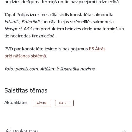
beidzies derīguma termiņš un tie nav pieejami tirdzniecībā.
Tāpat Polijas izcelsmes cāļa sirdīs konstatēta salmonella
Infantis, Enteritidis
un cāļa filejas strēmelītēs salmonella
Newport.
Arī šiem produktiem beidzies derīguma termiņš un
tie neatrodas tirdzniecībā.
PVD par konstatēto ievietojis paziņojumus
ES Ātrās
brīdināšanas sistēmā
.
foto: pexels.com. Attēlam ir ilustratīva nozīme
Saistītas tēmas
Aktualitātes:
Aktuāli
RASFF
Drukāt lapu