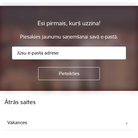
Esi pirmais, kurš uzzina!
Piesakies jaunumu saņemšanai savā e-pastā.
Kājene
Ātrās saites
Vakances