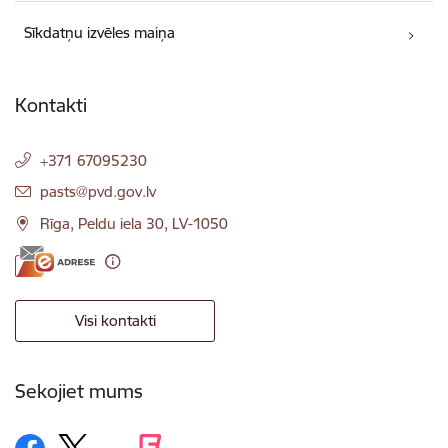
Sīkdatņu izvēles maiņa
Kontakti
+371 67095230
E-pasts:
pasts@pvd.gov.lv
Rīga, Peldu iela 30, LV-1050
Visi kontakti
Sekojiet mums