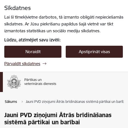
Pāriet uz lapas saturu
Sīkdatnes
Spied
lai meklētu
Enter
Lai šī tīmekļvietne darbotos, tā izmanto obligāti nepieciešamās
sīkdatnes. Ar Jūsu piekrišanu papildus šajā vietnē var tikt
izmantotas statistikas un sociālo mediju sīkdatnes.
Lūdzu, atzīmējiet savu izvēli:
Noraidīt
Apstiprināt visas
Pārvaldīt sīkdatnes
Sākums
Jauni PVD ziņojumi Ātrās brīdināšanas sistēmā pārtikai un barībai
Jauni PVD ziņojumi Ātrās brīdināšanas
sistēmā pārtikai un barībai