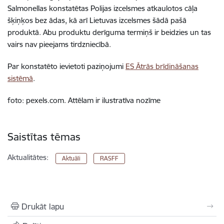
Salmonellas konstatētas Polijas izcelsmes atkaulotos cāļa
šķiņķos bez ādas, kā arī Lietuvas izcelsmes šādā pašā
produktā. Abu produktu derīguma termiņš ir beidzies un tas
vairs nav pieejams tirdzniecībā.
Par konstatēto ievietoti paziņojumi
ES Ātrās brīdināšanas
sistēmā
.
foto: pexels.com. Attēlam ir ilustratīva nozīme
Saistītas tēmas
Aktualitātes:
Aktuāli
RASFF
Drukāt lapu