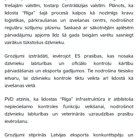
trešajām valstīm, tostarp Centrālāzijas valstīm. Plānots, ka
lidosta “Rīga” šajā procesā kalpos kā nozīmīgs kravu
loģistikas, pārkraušanas un izvešanas centrs, nodrošinot
regulāru sūtījumu plūsmu. Saskaņā ar sākotnējām aplēsēm
pārvadājumu apjoms līdz šā gada beigām varētu sasniegt
vairākus tūkstošus dzīvnieku.
Grozījumi izstrādāti, ievērojot ES prasības, kas nosaka
dzīvnieku labturības un oficiālo kontroļu kārtību
pārvadāšanas un eksporta gadījumos. Tie nodrošina tiesisko
ietvaru, lai dzīvnieku kontrole tiktu veikta arī lidostā kā
izvešanas vietā.
PVD atzinis, ka lidostas “Rīga” infrastruktūra ir atbilstoša
nepieciešamo kontroles funkciju veikšanai, nodrošinot
dzīvnieku labturības un veterinārās uzraudzības prasību
ievērošanu.
Grozījumi stiprinās Latvijas eksporta konkurētspēju un