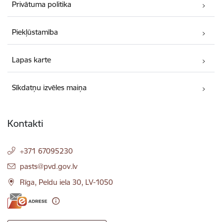
Privātuma politika
Piekļūstamība
Lapas karte
Sīkdatņu izvēles maiņa
Kontakti
+371 67095230
E-pasts:
pasts@pvd.gov.lv
Rīga, Peldu iela 30, LV-1050