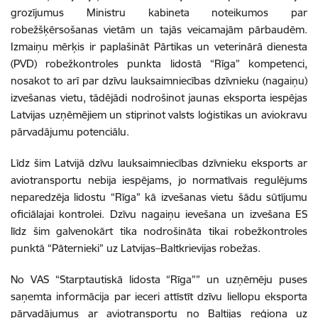
grozījumus Ministru kabineta noteikumos par
robežšķērsošanas vietām un tajās veicamajām pārbaudēm.
Izmaiņu mērķis ir paplašināt Pārtikas un veterinārā dienesta
(PVD) robežkontroles punkta lidostā “Rīga” kompetenci,
nosakot to arī par dzīvu lauksaimniecības dzīvnieku (nagaiņu)
izvešanas vietu, tādējādi nodrošinot jaunas eksporta iespējas
Latvijas uzņēmējiem un stiprinot valsts loģistikas un aviokravu
pārvadājumu potenciālu.
Līdz šim Latvijā dzīvu lauksaimniecības dzīvnieku eksports ar
aviotransportu nebija iespējams, jo normatīvais regulējums
neparedzēja lidostu “Rīga” kā izvešanas vietu šādu sūtījumu
oficiālajai kontrolei. Dzīvu nagaiņu ievešana un izvešana ES
līdz šim galvenokārt tika nodrošināta tikai robežkontroles
punktā “Pāternieki” uz Latvijas–Baltkrievijas robežas.
No VAS “Starptautiskā lidosta “Rīga”” un uzņēmēju puses
saņemta informācija par ieceri attīstīt dzīvu liellopu eksporta
pārvadājumus ar aviotransportu no Baltijas reģiona uz