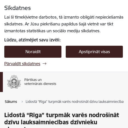
Pāriet uz lapas saturu
Sīkdatnes
Spied
lai meklētu
Enter
Lai šī tīmekļvietne darbotos, tā izmanto obligāti nepieciešamās
sīkdatnes. Ar Jūsu piekrišanu papildus šajā vietnē var tikt
izmantotas statistikas un sociālo mediju sīkdatnes.
Lūdzu, atzīmējiet savu izvēli:
Noraidīt
Apstiprināt visas
Pārvaldīt sīkdatnes
Sākums
Lidostā “Rīga” turpmāk varēs nodrošināt dzīvu lauksaimniecības 
Lidostā “Rīga” turpmāk varēs nodrošināt
dzīvu lauksaimniecības dzīvnieku