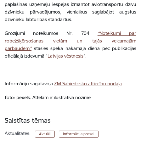
paplašinās uzņēmēju iespējas izmantot aviotransportu dzīvu
dzīvnieku pārvadājumos, vienlaikus saglabājot augstus
dzīvnieku labturības standartus.
Grozījumi noteikumos Nr. 704
“
Noteikumi par
robežšķērsošanas vietām un tajās veicamajām
pārbaudēm
”
stāsies spēkā nākamajā dienā pēc publikācijas
oficiālajā izdevumā "
Latvijas vēstnesis
".
Informāciju sagatavoja
ZM Sabiedrisko attiecību nodaļa
.
foto: pexels. Attēlam ir ilustratīva nozīme
Saistītas tēmas
Aktualitātes:
Aktuāli
Informācija presei