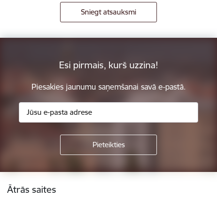
Sniegt atsauksmi
Esi pirmais, kurš uzzina!
Piesakies jaunumu saņemšanai savā e-pastā.
Kājene
Ātrās saites