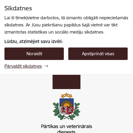
Pāriet uz lapas saturu
Sīkdatnes
Spied
lai meklētu
Enter
Lai šī tīmekļvietne darbotos, tā izmanto obligāti nepieciešamās
sīkdatnes. Ar Jūsu piekrišanu papildus šajā vietnē var tikt
izmantotas statistikas un sociālo mediju sīkdatnes.
Lūdzu, atzīmējiet savu izvēli:
Noraidīt
Apstiprināt visas
Pārvaldīt sīkdatnes
Pārtikas un veterinārais dienests