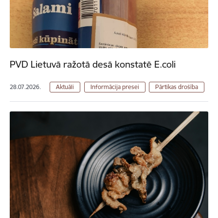
PVD Lietuvā ražotā desā konstatē E.coli
28.07.2026.
Aktuāli
Informācija presei
Pārtikas drošība