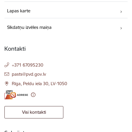
Lapas karte
Sīkdatņu izvēles maiņa
Kontakti
+371 67095230
E-pasts:
pasts@pvd.gov.lv
Rīga, Peldu iela 30, LV-1050
Visi kontakti