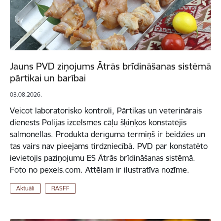
Jauns PVD ziņojums Ātrās brīdināšanas sistēmā
pārtikai un barībai
03.08.2026.
Veicot laboratorisko kontroli, Pārtikas un veterinārais
dienests Polijas izcelsmes cāļu šķiņķos konstatējis
salmonellas. Produkta derīguma termiņš ir beidzies un
tas vairs nav pieejams tirdzniecībā. PVD par konstatēto
ievietojis paziņojumu ES Ātrās brīdināšanas sistēmā.
Foto no pexels.com. Attēlam ir ilustratīva nozīme.
Aktuāli
RASFF